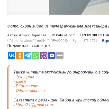
Фото: скрин видео из телеграм-канала Александра
Алина Саратова
©
Babr24.com
ПРОИСШЕСТВИ
URL: https://babr24.net/irk/?IDE=292940
Bytes: 873 / 771
Вер
Поделиться в соцсетях:
Также читайте эксклюзивную информацию в соц
-
Телеграм
-
Джем
-
ВКонтакте
-
Одноклассники
Связаться с редакцией Бабра в Иркутской облас
irkbabr24@gmail.com