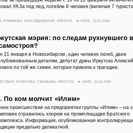
овал УАЗа под лед, погибли 8 человек (включая 7 туристо
Я
КРИМИНАЛ
РАССЛЕДОВАНИЯ
ИРКУТСК
35236
22.02.2026
кутская мэрия: по следам рухнувшего 
самостроя?
л 21 января в Новосибирске, один человек погиб, двое
опубликованным деталям, депутат думы Иркутска Алексе
овно по той же схеме, которая привела к трагедии.
ЕСТВИЯ
ПОЛИТИКА
СКАНДАЛЫ
ИРКУТСК
33408
23.01.2026
. По ком молчит «Илим»
ное происшествие на предприятии группы «Илим» – на э
 человек отравились хлором на промплощадке Братского
омплекса. Информация, опубликованная контролирующ
адиции предельно деликатной.