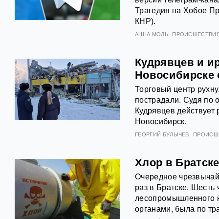
Трагедия на Хобое Пр
КНР).
АННА МОЛЬ
ПРОИСШЕСТВИ
Кудрявцев и ир
Новосибирске 
Торговый центр рухну
пострадали. Судя по 
Кудрявцев действует р
Новосибирск.
ГЕОРГИЙ БУЛЫЧЕВ
ПРОИСШ
Хлор в Братске
Очередное чрезвычай
раз в Братске. Шесть
лесопромышленного к
органами, была по тр