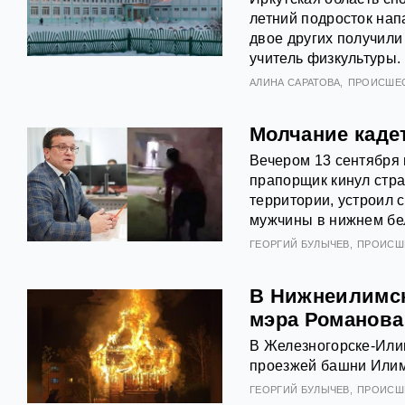
летний подросток нап
двое других получили 
учитель физкультуры.
АЛИНА САРАТОВА
ПРОИСШЕ
Молчание каде
Вечером 13 сентября 
прапорщик кинул стра
территории, устроил 
мужчины в нижнем бел
ГЕОРГИЙ БУЛЫЧЕВ
ПРОИСШ
В Нижнеилимск
мэра Романова
В Железногорске-Или
проезжей башни Илимс
ГЕОРГИЙ БУЛЫЧЕВ
ПРОИСШ