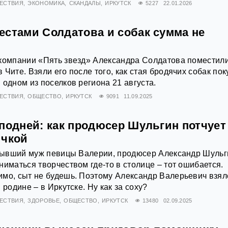
ЕСТВИЯ
ЭКОНОМИКА
СКАНДАЛЫ
ИРКУТСК
5227
22.01.2026
естами Солдатова и собак сумма не
 компании «Пять звезд» Александра Солдатова поместили
Чите. Взяли его после того, как стая бродячих собак по
 одном из поселков региона 21 августа.
ЕСТВИЯ
ОБЩЕСТВО
ИРКУТСК
9091
11.09.2025
сподней: как продюсер Шульгин потчует
ичкой
о бывший муж певицы Валерии, продюсер Александр Шульг
ниматься творчеством где-то в столице – тот ошибается.
мо, сыт не будешь. Поэтому Александр Валерьевич взял
 родине – в Иркутске. Ну как за соху?
ЕСТВИЯ
ЗДОРОВЬЕ
ОБЩЕСТВО
ИРКУТСК
13480
02.09.2025