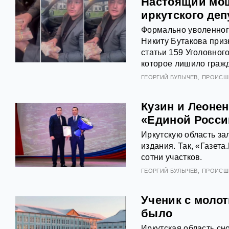
Настоящий мош
иркутского деп
Формально уволенног
Никиту Бутакова приз
статьи 159 Уголовног
которое лишило граж
ГЕОРГИЙ БУЛЫЧЕВ
ПРОИСШ
Кузин и Леонен
«Единой Росси
Иркутскую область за
издания. Так, «Газет
сотни участков.
ГЕОРГИЙ БУЛЫЧЕВ
ПРОИСШ
Ученик с молот
было
Иркутская область сн