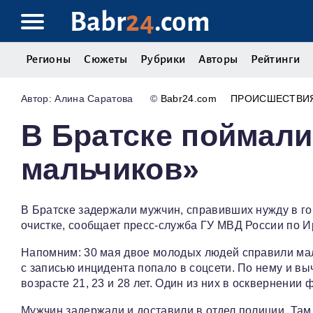
Babr
24
.com
Регионы
Сюжеты
Рубрики
Авторы
Рейтинги
Алина Саратова
©
Babr24.com
ПРОИСШЕСТВИ
В Братске поймал
мальчиков»
В Братске задержали мужчин, справивших нужду в го
очистке, сообщает пресс‑служба ГУ МВД России по И
Напомним: 30 мая двое молодых людей справили мал
с записью инцидента попало в соцсети. По нему и в
возрасте 21, 23 и 28 лет. Один из них в осквернении 
Мужчин задержали и доставили в отдел полиции. Там