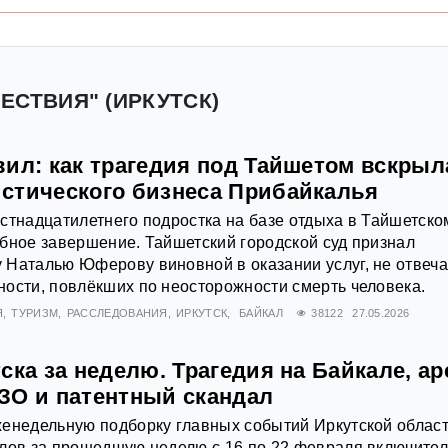
ЕСТВИЯ" (ИРКУТСК)
вил: как трагедия под Тайшетом вскрыл
стического бизнеса Прибайкалья
стнадцатилетнего подростка на базе отдыха в Тайшетско
бное завершение. Тайшетский городской суд признал
 Наталью Юферову виновной в оказании услуг, не отвеч
ости, повлёкших по неосторожности смерть человека.
Я
ТУРИЗМ
РАССЛЕДОВАНИЯ
ИРКУТСК
БАЙКАЛ
38122
27.05.2026
ска за неделю. Трагедия на Байкале, ар
ЗО и патентный скандал
енедельную подборку главных событий Иркутской област
лов за прошедшую неделю с 16 по 22 февраля включител