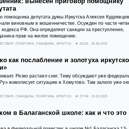
енник: вынесен приговор помощнику
утата
о помощника депутата думы Иркутска Алексея Кудрявце
нали виновным в мошенничестве. Осужден по части четв
о кодекса РФ. Она определяет санкции за преступление,
данина прав на жилое помещение.
ЕСТВИЯ
ПОЛИТИКА
СКАНДАЛЫ
ИРКУТСК
41326
30.06.2025
ко как послабление и золотуха иркутск
и»
ливает. Резко растаял снег. Тему обсуждают уже федера
а.Ру» живописует ситуацию в Хомутово. Там залило уже ок
ЕСТВИЯ
СКАНДАЛЫ
ПОЛИТИКА
ИРКУТСК
27749
23.03.2025
ком в Балаганской школе: как и что это
ова в федеральной повестке: в школе №1 Балаганска 13-