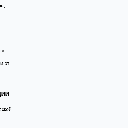
ве,
ый
и от
ции
сской