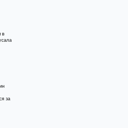
 в
кусала
ин
ся за