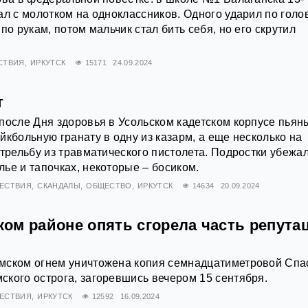
ал с молотком на одноклассников. Одного ударил по голо
по рукам, потом мальчик стал бить себя, но его скрутил
СТВИЯ
ИРКУТСК
15171
24.09.2024
т
после Дня здоровья в Усольском кадетском корпусе пьян
йкбольную гранату в одну из казарм, а еще несколько на
стрельбу из травматического пистолета. Подростки убежал
ье и тапочках, некоторые – босиком.
ЕСТВИЯ
СКАНДАЛЫ
ОБЩЕСТВО
ИРКУТСК
14634
20.09.2024
ом районе опять сгорела часть репута
мском огнем уничтожена копия семнадцатиметровой Спа
кого острога, загоревшись вечером 15 сентября.
ЕСТВИЯ
ИРКУТСК
12592
16.09.2024