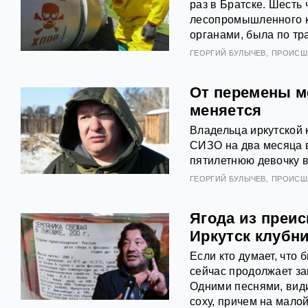
раз в Братске. Шесть
лесопромышленного к
органами, была по тр
ГЕОРГИЙ БУЛЫЧЕВ
ПРОИСШ
От перемены м
меняется
Владельца иркутской
СИЗО на два месяца в 
пятилетнюю девочку в
ГЕОРГИЙ БУЛЫЧЕВ
ПРОИСШ
Ягода из преи
Иркутск клубн
Если кто думает, чт
сейчас продолжает за
Одними песнями, види
соху, причем на малой