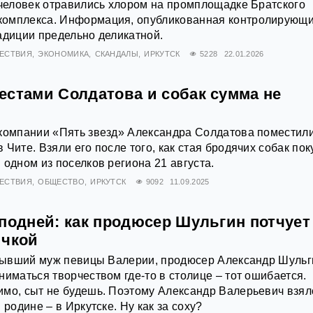
 человек отравились хлором на промплощадке Братского
омплекса. Информация, опубликованная контролирующ
адиции предельно деликатной.
ЕСТВИЯ
ЭКОНОМИКА
СКАНДАЛЫ
ИРКУТСК
5228
22.01.2026
естами Солдатова и собак сумма не
 компании «Пять звезд» Александра Солдатова поместили
Чите. Взяли его после того, как стая бродячих собак по
 одном из поселков региона 21 августа.
ЕСТВИЯ
ОБЩЕСТВО
ИРКУТСК
9092
11.09.2025
сподней: как продюсер Шульгин потчует
ичкой
о бывший муж певицы Валерии, продюсер Александр Шульг
ниматься творчеством где-то в столице – тот ошибается.
мо, сыт не будешь. Поэтому Александр Валерьевич взял
 родине – в Иркутске. Ну как за соху?