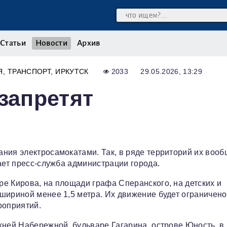
Статьи
Новости
Архив
Я
ТРАНСПОРТ
ИРКУТСК
2033
29.05.2026, 13:29
запретят
ния электросамокатами. Так, в ряде территорий их воо
ает пресс‑служба администрации города.
е Кирова, на площади графа Сперанского, на детских и
шириной менее 1,5 метра. Их движение будет ограничено
роприятий.
хней Набережной, бульваре Гагарина, острове Юность, в