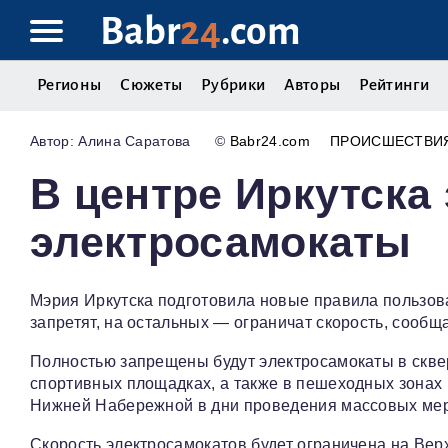
Babr
24
.com
Регионы
Сюжеты
Рубрики
Авторы
Рейтинги
Алина Саратова
©
Babr24.com
ПРОИСШЕСТВИ
В центре Иркутска 
электросамокаты
Мэрия Иркутска подготовила новые правила пользова
запретят, на остальных — ограничат скорость, сообщ
Полностью запрещены будут электросамокаты в сквер
спортивных площадках, а также в пешеходных зонах 
Нижней Набережной в дни проведения массовых ме
Скорость электросамокатов будет ограничена на Вер