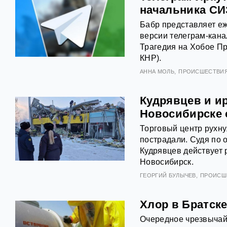
начальника СИ
Бабр представляет еж
версии телеграм-кана
Трагедия на Хобое Пр
КНР).
АННА МОЛЬ
ПРОИСШЕСТВИ
Кудрявцев и ир
Новосибирске 
Торговый центр рухну
пострадали. Судя по 
Кудрявцев действует р
Новосибирск.
ГЕОРГИЙ БУЛЫЧЕВ
ПРОИСШ
Хлор в Братске
Очередное чрезвычай