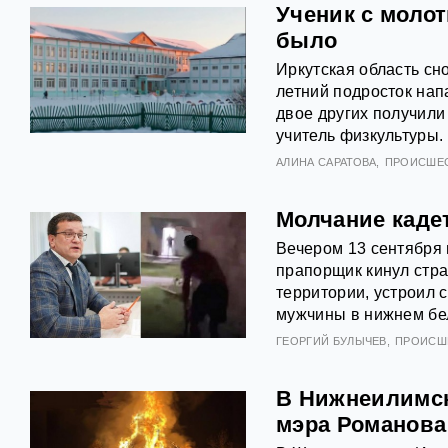
Ученик с молот
было
Иркутская область сн
летний подросток нап
двое других получили 
учитель физкультуры.
АЛИНА САРАТОВА
ПРОИСШЕ
Молчание каде
Вечером 13 сентября 
прапорщик кинул стра
территории, устроил 
мужчины в нижнем бел
ГЕОРГИЙ БУЛЫЧЕВ
ПРОИСШ
В Нижнеилимск
мэра Романова