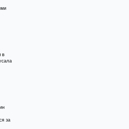
ими
 в
кусала
ин
ся за