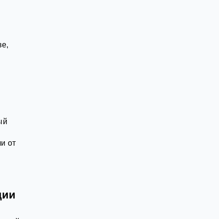
ве,
ый
и от
ции