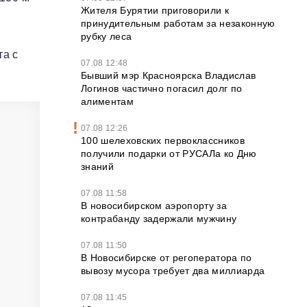
Жителя Бурятии приговорили к
принудительным работам за незаконную
рубку леса
та с
07.08 12:48
Бывший мэр Красноярска Владислав
Логинов частично погасил долг по
алиментам
07.08 12:26
100 шелеховских первоклассников
получили подарки от РУСАЛа ко Дню
знаний
07.08 11:58
В новосибирском аэропорту за
контрабанду задержали мужчину
07.08 11:50
В Новосибирске от регоператора по
вывозу мусора требует два миллиарда
07.08 11:45