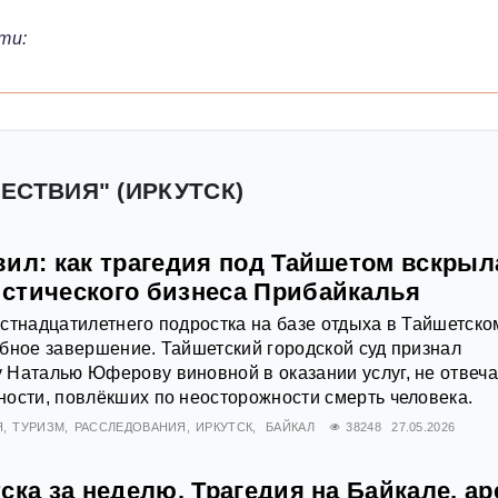
ти:
ЕСТВИЯ" (ИРКУТСК)
вил: как трагедия под Тайшетом вскрыл
стического бизнеса Прибайкалья
стнадцатилетнего подростка на базе отдыха в Тайшетско
бное завершение. Тайшетский городской суд признал
 Наталью Юферову виновной в оказании услуг, не отвеч
ости, повлёкших по неосторожности смерть человека.
Я
ТУРИЗМ
РАССЛЕДОВАНИЯ
ИРКУТСК
БАЙКАЛ
38248
27.05.2026
ска за неделю. Трагедия на Байкале, ар