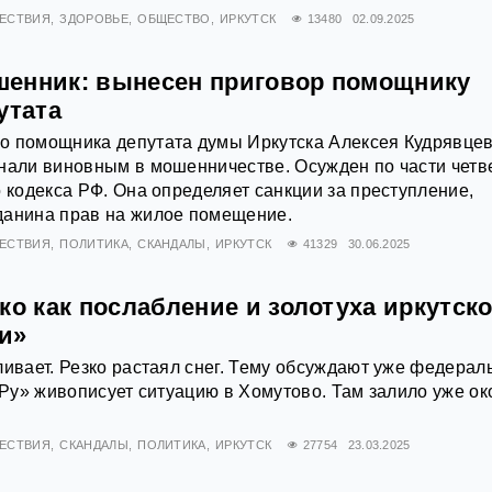
ЕСТВИЯ
ЗДОРОВЬЕ
ОБЩЕСТВО
ИРКУТСК
13480
02.09.2025
енник: вынесен приговор помощнику
утата
о помощника депутата думы Иркутска Алексея Кудрявце
нали виновным в мошенничестве. Осужден по части четв
о кодекса РФ. Она определяет санкции за преступление,
данина прав на жилое помещение.
ЕСТВИЯ
ПОЛИТИКА
СКАНДАЛЫ
ИРКУТСК
41329
30.06.2025
ко как послабление и золотуха иркутск
и»
ливает. Резко растаял снег. Тему обсуждают уже федера
а.Ру» живописует ситуацию в Хомутово. Там залило уже ок
ЕСТВИЯ
СКАНДАЛЫ
ПОЛИТИКА
ИРКУТСК
27754
23.03.2025