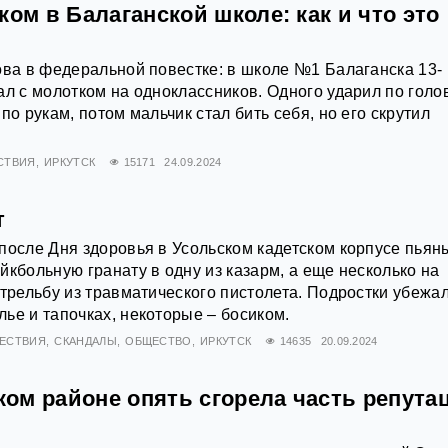
ком в Балаганской школе: как и что это
ова в федеральной повестке: в школе №1 Балаганска 13-
ал с молотком на одноклассников. Одного ударил по голо
по рукам, потом мальчик стал бить себя, но его скрутил
СТВИЯ
ИРКУТСК
15171
24.09.2024
т
после Дня здоровья в Усольском кадетском корпусе пьян
йкбольную гранату в одну из казарм, а еще несколько на
стрельбу из травматического пистолета. Подростки убежал
ье и тапочках, некоторые – босиком.
ЕСТВИЯ
СКАНДАЛЫ
ОБЩЕСТВО
ИРКУТСК
14635
20.09.2024
ом районе опять сгорела часть репута