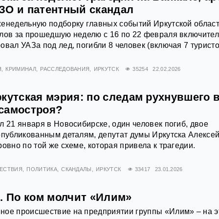
ЗО и патентный скандал
енедельную подборку главных событий Иркутской област
лов за прошедшую неделю с 16 по 22 февраля включител
овал УАЗа под лед, погибли 8 человек (включая 7 туристо
Я
КРИМИНАЛ
РАССЛЕДОВАНИЯ
ИРКУТСК
35254
22.02.2026
кутская мэрия: по следам рухнувшего 
самостроя?
л 21 января в Новосибирске, один человек погиб, двое
опубликованным деталям, депутат думы Иркутска Алексе
овно по той же схеме, которая привела к трагедии.
ЕСТВИЯ
ПОЛИТИКА
СКАНДАЛЫ
ИРКУТСК
33417
23.01.2026
. По ком молчит «Илим»
ное происшествие на предприятии группы «Илим» – на э