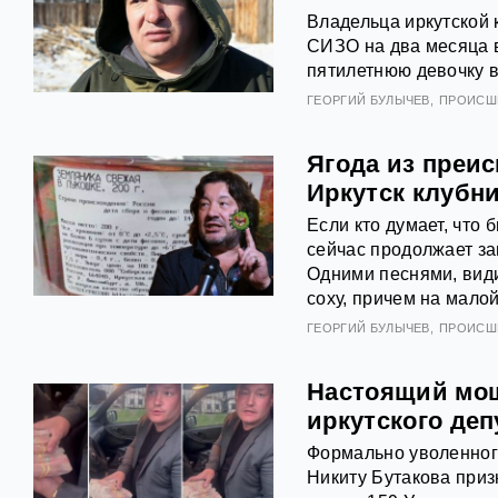
Владельца иркутской
СИЗО на два месяца в 
пятилетнюю девочку в
ГЕОРГИЙ БУЛЫЧЕВ
ПРОИСШ
Ягода из преи
Иркутск клубн
Если кто думает, чт
сейчас продолжает за
Одними песнями, види
соху, причем на малой
ГЕОРГИЙ БУЛЫЧЕВ
ПРОИСШ
Настоящий мош
иркутского деп
Формально уволенног
Никиту Бутакова приз