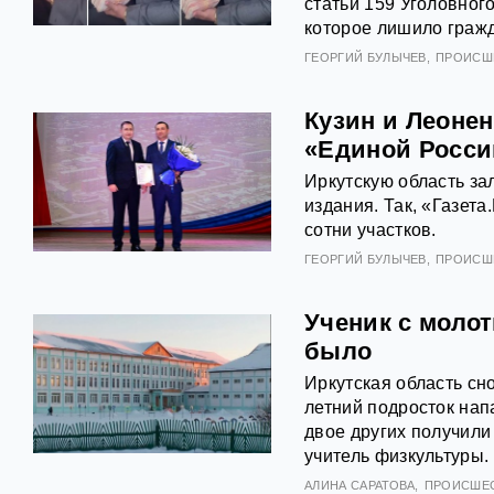
статьи 159 Уголовног
которое лишило граж
ГЕОРГИЙ БУЛЫЧЕВ
ПРОИСШ
Кузин и Леонен
«Единой Росси
Иркутскую область за
издания. Так, «Газет
сотни участков.
ГЕОРГИЙ БУЛЫЧЕВ
ПРОИСШ
Ученик с молот
было
Иркутская область сн
летний подросток нап
двое других получили 
учитель физкультуры.
АЛИНА САРАТОВА
ПРОИСШЕ