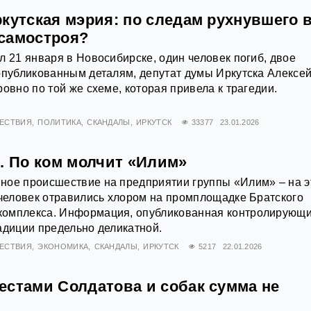
кутская мэрия: по следам рухнувшего 
самостроя?
л 21 января в Новосибирске, один человек погиб, двое
опубликованным деталям, депутат думы Иркутска Алексе
овно по той же схеме, которая привела к трагедии.
ЕСТВИЯ
ПОЛИТИКА
СКАНДАЛЫ
ИРКУТСК
33377
23.01.2026
. По ком молчит «Илим»
ное происшествие на предприятии группы «Илим» – на э
 человек отравились хлором на промплощадке Братского
омплекса. Информация, опубликованная контролирующ
адиции предельно деликатной.
ЕСТВИЯ
ЭКОНОМИКА
СКАНДАЛЫ
ИРКУТСК
5217
22.01.2026
естами Солдатова и собак сумма не