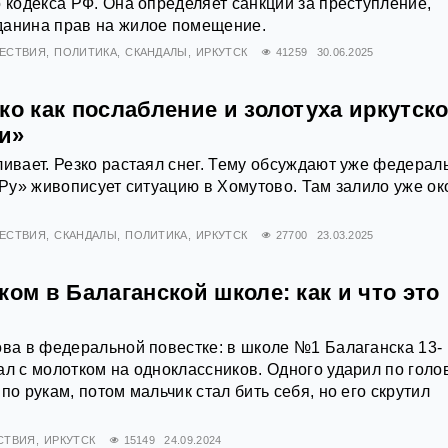
о кодекса РФ. Она определяет санкции за преступление,
данина прав на жилое помещение.
ЕСТВИЯ
ПОЛИТИКА
СКАНДАЛЫ
ИРКУТСК
41259
30.06.2025
ко как послабление и золотуха иркутск
и»
ливает. Резко растаял снег. Тему обсуждают уже федера
а.Ру» живописует ситуацию в Хомутово. Там залило уже ок
ЕСТВИЯ
СКАНДАЛЫ
ПОЛИТИКА
ИРКУТСК
27700
23.03.2025
ком в Балаганской школе: как и что это
ова в федеральной повестке: в школе №1 Балаганска 13-
ал с молотком на одноклассников. Одного ударил по голо
по рукам, потом мальчик стал бить себя, но его скрутил
СТВИЯ
ИРКУТСК
15149
24.09.2024