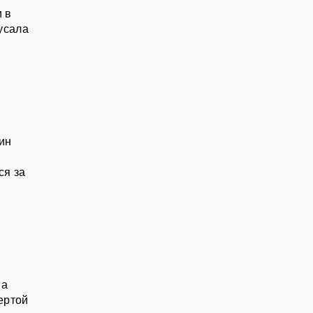
 в
кусала
ин
ся за
ва
ертой