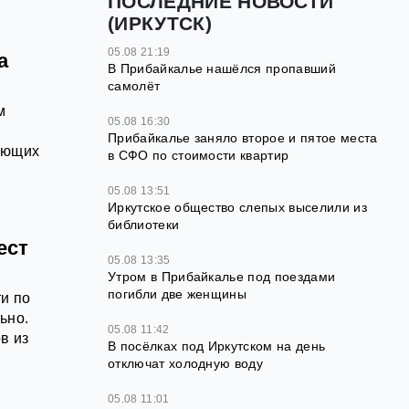
ПОСЛЕДНИЕ НОВОСТИ
(ИРКУТСК)
05.08 21:19
а
В Прибайкалье нашёлся пропавший
самолёт
м
05.08 16:30
Прибайкалье заняло второе и пятое места
ающих
в СФО по стоимости квартир
05.08 13:51
Иркутское общество слепых выселили из
библиотеки
ест
05.08 13:35
Утром в Прибайкалье под поездами
погибли две женщины
и по
ьно.
05.08 11:42
в из
В посёлках под Иркутском на день
отключат холодную воду
05.08 11:01