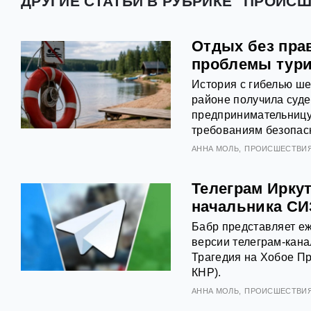
ДРУГИЕ СТАТЬИ В РУБРИКЕ "ПРОИСШ
Отдых без пра
проблемы тури
История с гибелью ше
районе получила суде
предпринимательницу
требованиям безопасн
АННА МОЛЬ
ПРОИСШЕСТВИ
Телеграм Иркут
начальника СИ
Бабр представляет еж
версии телеграм-кана
Трагедия на Хобое Пр
КНР).
АННА МОЛЬ
ПРОИСШЕСТВИ