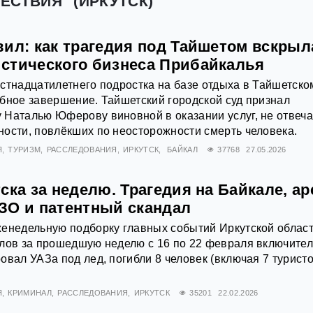
ЕСТВИЯ" (ИРКУТСК)
вил: как трагедия под Тайшетом вскрыл
стического бизнеса Прибайкалья
стнадцатилетнего подростка на базе отдыха в Тайшетско
бное завершение. Тайшетский городской суд признал
 Наталью Юферову виновной в оказании услуг, не отвеч
ости, повлёкших по неосторожности смерть человека.
Я
ТУРИЗМ
РАССЛЕДОВАНИЯ
ИРКУТСК
БАЙКАЛ
37768
27.05.2026
ска за неделю. Трагедия на Байкале, ар
ЗО и патентный скандал
енедельную подборку главных событий Иркутской област
лов за прошедшую неделю с 16 по 22 февраля включител
овал УАЗа под лед, погибли 8 человек (включая 7 туристо
Я
КРИМИНАЛ
РАССЛЕДОВАНИЯ
ИРКУТСК
35201
22.02.2026