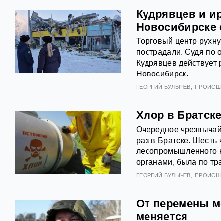
Кудрявцев и ир
Новосибирске 
Торговый центр рухну
пострадали. Судя по 
Кудрявцев действует р
Новосибирск.
ГЕОРГИЙ БУЛЫЧЕВ
ПРОИСШ
Хлор в Братске
Очередное чрезвычай
раз в Братске. Шесть
лесопромышленного к
органами, была по тр
ГЕОРГИЙ БУЛЫЧЕВ
ПРОИСШ
От перемены м
меняется