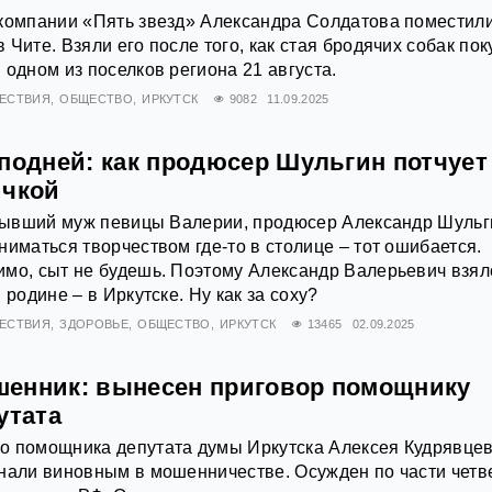
 компании «Пять звезд» Александра Солдатова поместили
Чите. Взяли его после того, как стая бродячих собак по
 одном из поселков региона 21 августа.
ЕСТВИЯ
ОБЩЕСТВО
ИРКУТСК
9082
11.09.2025
сподней: как продюсер Шульгин потчует
ичкой
о бывший муж певицы Валерии, продюсер Александр Шульг
ниматься творчеством где-то в столице – тот ошибается.
мо, сыт не будешь. Поэтому Александр Валерьевич взял
 родине – в Иркутске. Ну как за соху?
ЕСТВИЯ
ЗДОРОВЬЕ
ОБЩЕСТВО
ИРКУТСК
13465
02.09.2025
енник: вынесен приговор помощнику
утата
о помощника депутата думы Иркутска Алексея Кудрявце
нали виновным в мошенничестве. Осужден по части четв