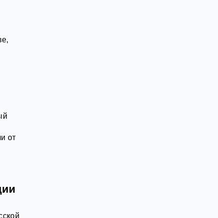
ве,
ый
и от
ции
сской