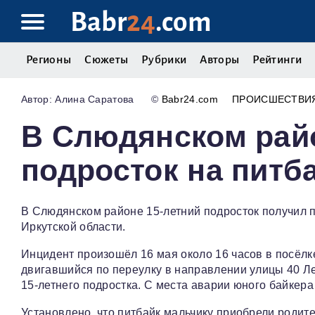
Babr
24
.com
Регионы
Сюжеты
Рубрики
Авторы
Рейтинги
Алина Саратова
©
Babr24.com
ПРОИСШЕСТВИ
В Слюдянском рай
подросток на питб
В Слюдянском районе 15‑летний подросток получил 
Иркутской области.
Инцидент произошёл 16 мая около 16 часов в посёлк
двигавшийся по переулку в направлении улицы 40 
15‑летнего подростка. С места аварии юного байкера
Установлено, что питбайк мальчику приобрели роди