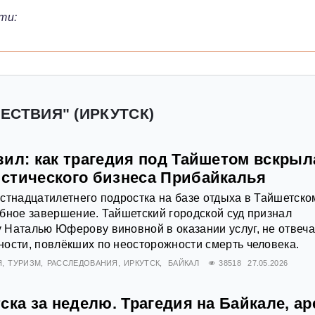
ти:
ЕСТВИЯ" (ИРКУТСК)
вил: как трагедия под Тайшетом вскрыл
стического бизнеса Прибайкалья
стнадцатилетнего подростка на базе отдыха в Тайшетско
бное завершение. Тайшетский городской суд признал
 Наталью Юферову виновной в оказании услуг, не отвеч
ости, повлёкших по неосторожности смерть человека.
Я
ТУРИЗМ
РАССЛЕДОВАНИЯ
ИРКУТСК
БАЙКАЛ
38518
27.05.2026
ска за неделю. Трагедия на Байкале, ар