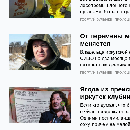
лесопромышленного к
органами, была по тр
ГЕОРГИЙ БУЛЫЧЕВ
ПРОИСШ
От перемены м
меняется
Владельца иркутской
СИЗО на два месяца в 
пятилетнюю девочку в
ГЕОРГИЙ БУЛЫЧЕВ
ПРОИСШ
Ягода из преи
Иркутск клубн
Если кто думает, чт
сейчас продолжает за
Одними песнями, види
соху, причем на малой