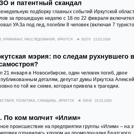
ЗО и патентный скандал
енедельную подборку главных событий Иркутской област
лов за прошедшую неделю с 16 по 22 февраля включител
овал УАЗа под лед, погибли 8 человек (включая 7 туристо
Я
КРИМИНАЛ
РАССЛЕДОВАНИЯ
ИРКУТСК
35270
22.02.2026
кутская мэрия: по следам рухнувшего 
самостроя?
л 21 января в Новосибирске, один человек погиб, двое
опубликованным деталям, депутат думы Иркутска Алексе
овно по той же схеме, которая привела к трагедии.
ЕСТВИЯ
ПОЛИТИКА
СКАНДАЛЫ
ИРКУТСК
33445
23.01.2026
. По ком молчит «Илим»
ное происшествие на предприятии группы «Илим» – на э
 человек отравились хлором на промплощадке Братского