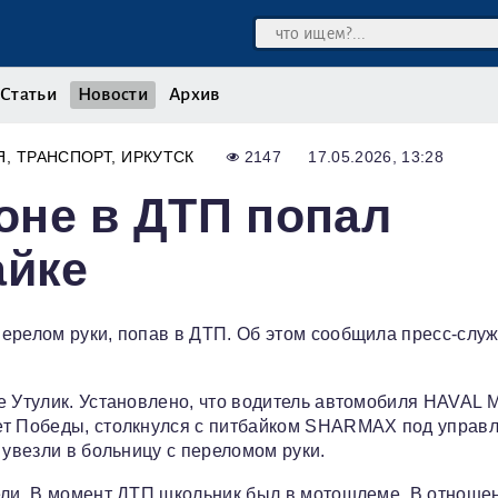
Статьи
Новости
Архив
Я
ТРАНСПОРТ
ИРКУТСК
2147
17.05.2026, 13:28
оне в ДТП попал
айке
перелом руки, попав в ДТП. Об этом сообщила пресс‑слу
е Утулик. Установлено, что водитель автомобиля HAVAL M
Лет Победы, столкнулся с питбайком SHARMAX под управ
 увезли в больницу с переломом руки.
тели. В момент ДТП школьник был в мотошлеме. В отноше