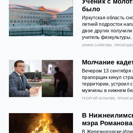
Ученик с молот
было
Иркутская область сн
летний подросток нап
двое других получили 
учитель физкультуры.
АЛИНА САРАТОВА
ПРОИСШЕ
Молчание каде
Вечером 13 сентября 
прапорщик кинул стра
территории, устроил 
мужчины в нижнем бел
ГЕОРГИЙ БУЛЫЧЕВ
ПРОИСШ
В Нижнеилимск
мэра Романова
В Железногорске-Или