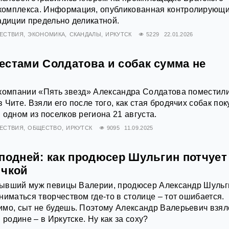
омплекса. Информация, опубликованная контролирующ
адиции предельно деликатной.
ЕСТВИЯ
ЭКОНОМИКА
СКАНДАЛЫ
ИРКУТСК
5229
22.01.2026
естами Солдатова и собак сумма не
 компании «Пять звезд» Александра Солдатова поместили
Чите. Взяли его после того, как стая бродячих собак по
 одном из поселков региона 21 августа.
ЕСТВИЯ
ОБЩЕСТВО
ИРКУТСК
9095
11.09.2025
сподней: как продюсер Шульгин потчует
ичкой
о бывший муж певицы Валерии, продюсер Александр Шульг
ниматься творчеством где-то в столице – тот ошибается.
мо, сыт не будешь. Поэтому Александр Валерьевич взял
 родине – в Иркутске. Ну как за соху?