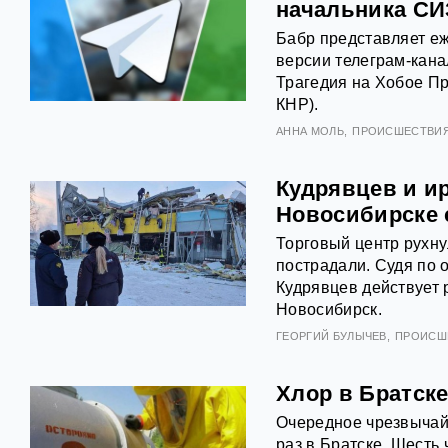
начальника СИ
Бабр представляет еж
версии телеграм-кана
Трагедия на Хобое Пр
КНР).
АННА МОЛЬ
ПРОИСШЕСТВИ
Кудрявцев и ир
Новосибирске 
Торговый центр рухну
пострадали. Судя по 
Кудрявцев действует р
Новосибирск.
ГЕОРГИЙ БУЛЫЧЕВ
ПРОИСШ
Хлор в Братске
Очередное чрезвычай
раз в Братске. Шесть