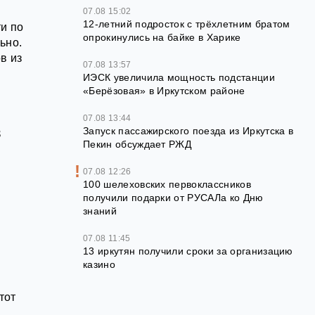
07.08 15:02
12‑летний подросток с трёхлетним братом
и по
опрокинулись на байке в Харике
ьно.
в из
07.08 13:57
ИЭСК увеличила мощность подстанции
«Берёзовая» в Иркутском районе
07.08 13:44
в
Запуск пассажирского поезда из Иркутска в
Пекин обсуждает РЖД
07.08 12:26
100 шелеховских первоклассников
й
получили подарки от РУСАЛа ко Дню
знаний
07.08 11:45
13 иркутян получили сроки за организацию
казино
тот