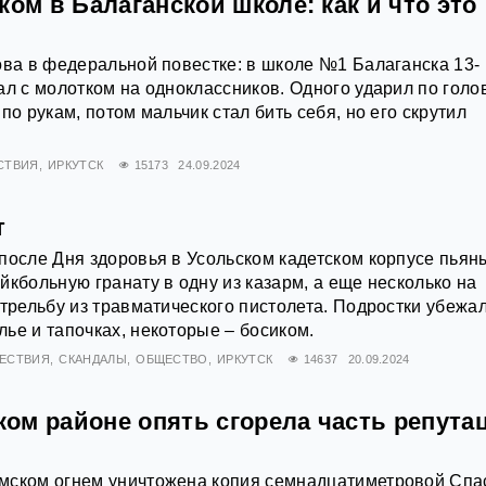
ком в Балаганской школе: как и что это
ова в федеральной повестке: в школе №1 Балаганска 13-
ал с молотком на одноклассников. Одного ударил по голо
по рукам, потом мальчик стал бить себя, но его скрутил
СТВИЯ
ИРКУТСК
15173
24.09.2024
т
после Дня здоровья в Усольском кадетском корпусе пьян
йкбольную гранату в одну из казарм, а еще несколько на
стрельбу из травматического пистолета. Подростки убежал
ье и тапочках, некоторые – босиком.
ЕСТВИЯ
СКАНДАЛЫ
ОБЩЕСТВО
ИРКУТСК
14637
20.09.2024
ом районе опять сгорела часть репута
мском огнем уничтожена копия семнадцатиметровой Спа