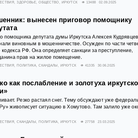
ЕСТВИЯ
ЗДОРОВЬЕ
ОБЩЕСТВО
ИРКУТСК
13488
02.09.2025
енник: вынесен приговор помощнику
утата
о помощника депутата думы Иркутска Алексея Кудрявце
нали виновным в мошенничестве. Осужден по части четв
о кодекса РФ. Она определяет санкции за преступление,
данина прав на жилое помещение.
ЕСТВИЯ
ПОЛИТИКА
СКАНДАЛЫ
ИРКУТСК
41335
30.06.2025
ко как послабление и золотуха иркутск
и»
ливает. Резко растаял снег. Тему обсуждают уже федера
а.Ру» живописует ситуацию в Хомутово. Там залило уже ок
ЕСТВИЯ
СКАНДАЛЫ
ПОЛИТИКА
ИРКУТСК
27758
23.03.2025