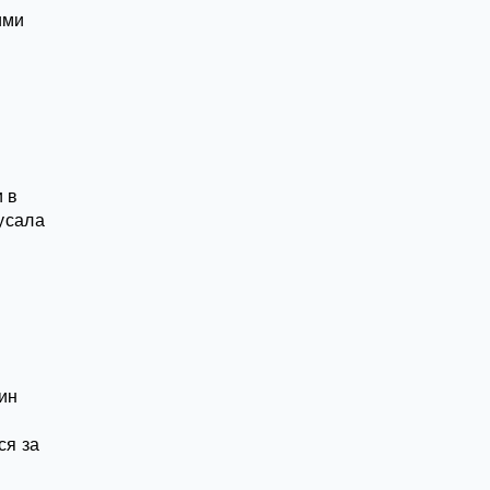
ими
 в
кусала
ин
ся за