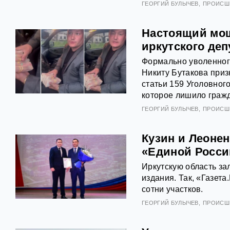
ГЕОРГИЙ БУЛЫЧЕВ
ПРОИСШ
Настоящий мош
иркутского деп
Формально уволенног
Никиту Бутакова приз
статьи 159 Уголовног
которое лишило граж
ГЕОРГИЙ БУЛЫЧЕВ
ПРОИСШ
Кузин и Леонен
«Единой Росси
Иркутскую область за
издания. Так, «Газет
сотни участков.
ГЕОРГИЙ БУЛЫЧЕВ
ПРОИСШ