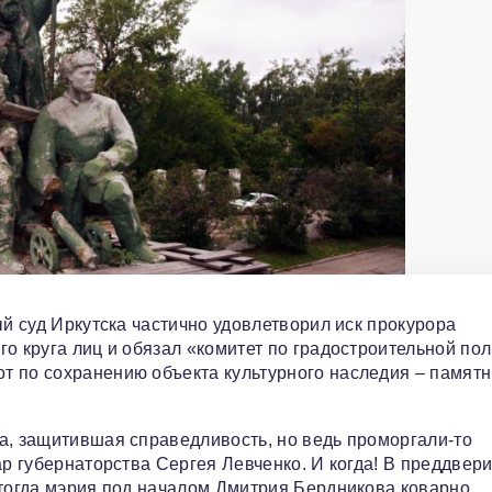
ый суд Иркутска частично удовлетворил иск прокурора
о круга лиц и обязал «комитет по градостроительной по
т по сохранению объекта культурного наследия – памятн
а, защитившая справедливость, но ведь проморгали-то
ар губернаторства Сергея Левченко. И когда! В преддвер
 тогда мэрия под началом Дмитрия Бердникова коварно