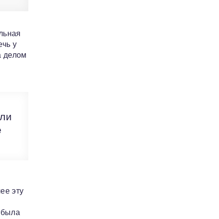
альная
ечь у
а делом
сли
е
ее эту
я
 была