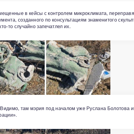
мещенные в кейсы с контролем микроклимата, переправя
умента, созданного по консультациям знаменитого скуль
кто-то случайно запечатлел их.
т! Видимо, там мэрия под началом уже Руслана Болотова и
рации».