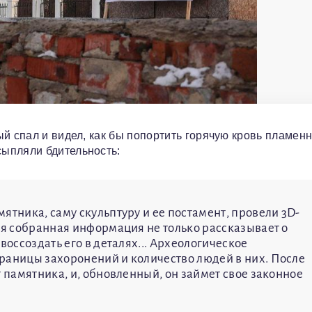
ый спал и видел, как бы попортить горячую кровь пламен
ыпляли бдительность:
ятника, саму скульптуру и ее постамент, провели 3D-
ся собранная информация не только рассказывает о
воссоздать его в деталях... Археологическое
раницы захоронений и количество людей в них. После
т памятника, и, обновленный, он займет свое законное