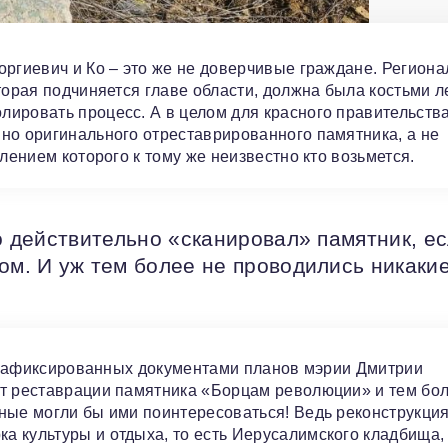
оргиевич и Ко – это же не доверчивые граждане. Регион
торая подчиняется главе области, должна была костьми л
ировать процесс. А в целом для красного правительств
но оригинального отреставрированного памятника, а не
лением которого к тому же неизвестно кто возьмется.
то действительно «сканировал» памятник, е
ом. И уж тем более не проводились никаки
то зафиксированных документами планов мэрии Дмитрии
кт реставрации памятника «Борцам революции» и тем бол
ные могли бы ими поинтересоваться! Ведь реконструкци
а культуры и отдыха, то есть Иерусалимского кладбища,