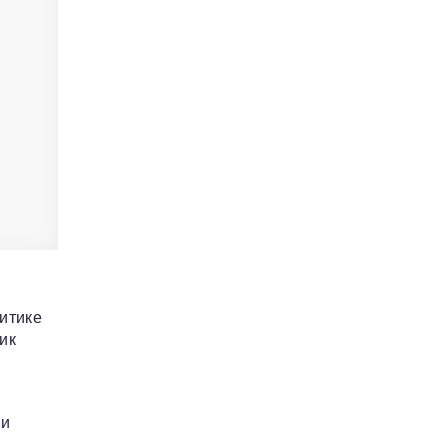
литике
ик
ии