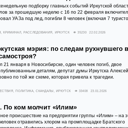
енедельную подборку главных событий Иркутской област
лов за прошедшую неделю с 16 по 22 февраля включител
овал УАЗа под лед, погибли 8 человек (включая 7 туристо
Я
КРИМИНАЛ
РАССЛЕДОВАНИЯ
ИРКУТСК
35230
22.02.2026
кутская мэрия: по следам рухнувшего 
самостроя?
л 21 января в Новосибирске, один человек погиб, двое
опубликованным деталям, депутат думы Иркутска Алексе
овно по той же схеме, которая привела к трагедии.
ЕСТВИЯ
ПОЛИТИКА
СКАНДАЛЫ
ИРКУТСК
33408
23.01.2026
. По ком молчит «Илим»
ное происшествие на предприятии группы «Илим» – на э
 человек отравились хлором на промплощадке Братского