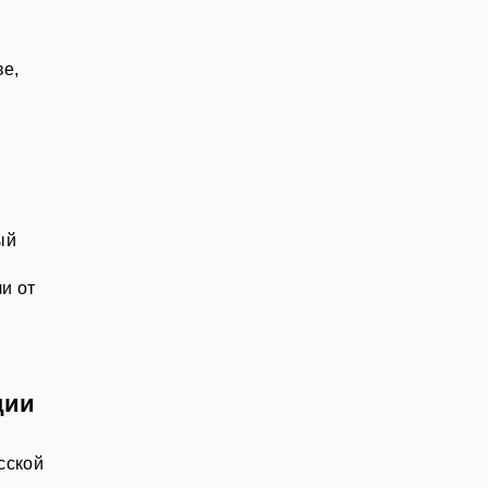
ве,
ый
и от
ции
сской