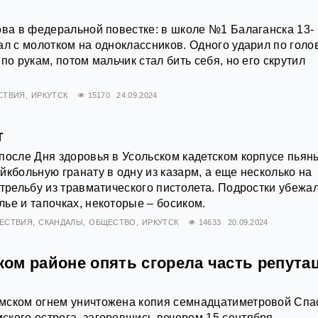
ова в федеральной повестке: в школе №1 Балаганска 13-
ал с молотком на одноклассников. Одного ударил по голо
по рукам, потом мальчик стал бить себя, но его скрутил
СТВИЯ
ИРКУТСК
15170
24.09.2024
т
после Дня здоровья в Усольском кадетском корпусе пьян
йкбольную гранату в одну из казарм, а еще несколько на
стрельбу из травматического пистолета. Подростки убежал
ье и тапочках, некоторые – босиком.
ЕСТВИЯ
СКАНДАЛЫ
ОБЩЕСТВО
ИРКУТСК
14633
20.09.2024
ом районе опять сгорела часть репута
мском огнем уничтожена копия семнадцатиметровой Спа
кого острога, загоревшись вечером 15 сентября.