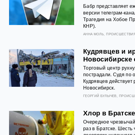
Бабр представляет еж
версии телеграм-кана
Трагедия на Хобое Пр
КНР).
АННА МОЛЬ
ПРОИСШЕСТВИ
Кудрявцев и ир
Новосибирске 
Торговый центр рухну
пострадали. Судя по 
Кудрявцев действует р
Новосибирск.
ГЕОРГИЙ БУЛЫЧЕВ
ПРОИСШ
Хлор в Братске
Очередное чрезвычай
раз в Братске. Шесть