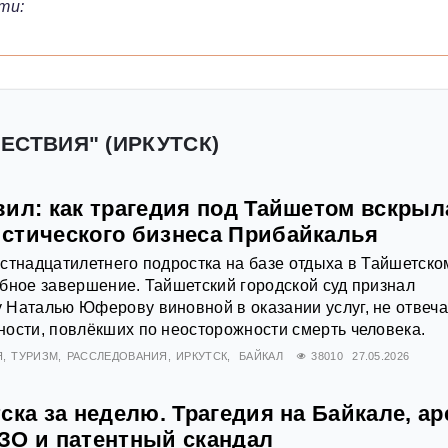
ти:
ЕСТВИЯ" (ИРКУТСК)
вил: как трагедия под Тайшетом вскрыл
стического бизнеса Прибайкалья
стнадцатилетнего подростка на базе отдыха в Тайшетско
бное завершение. Тайшетский городской суд признал
 Наталью Юферову виновной в оказании услуг, не отвеч
ости, повлёкших по неосторожности смерть человека.
Я
ТУРИЗМ
РАССЛЕДОВАНИЯ
ИРКУТСК
БАЙКАЛ
38010
27.05.2026
ска за неделю. Трагедия на Байкале, ар
ЗО и патентный скандал