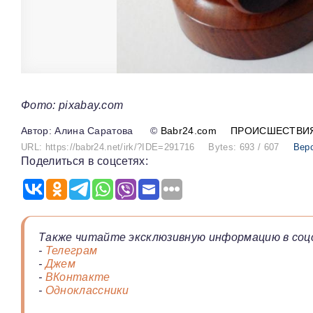
Фото: pixabay.com
Алина Саратова
©
Babr24.com
ПРОИСШЕСТВИ
URL: https://babr24.net/irk/?IDE=291716
Bytes: 693 / 607
Вер
Поделиться в соцсетях:
Также читайте эксклюзивную информацию в соц
-
Телеграм
-
Джем
-
ВКонтакте
-
Одноклассники