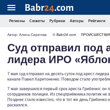
Babr
24
.com
Регионы
Сюжеты
Рубрики
Авторы
Рейтинги
Алина Саратова
©
Babr24.com
ПРОИСШЕСТВИ
Суд отправил под а
лидера ИРО «Ябло
7 мая суд отправил на десять суток под арест лидер
канале Павел Харитоненко. Поводом стало употребле
7 мая завершился первый срок ареста Грибенко: он 
сотрудников полиции. Из спецприёмника политик не в
Позднее стало известно, что в тот же день Грибенко 
раскаялся.