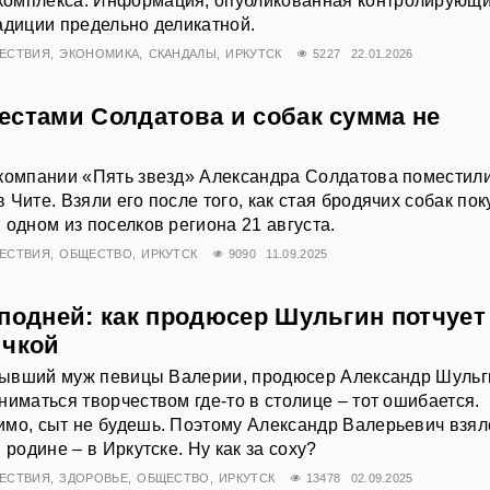
омплекса. Информация, опубликованная контролирующ
адиции предельно деликатной.
ЕСТВИЯ
ЭКОНОМИКА
СКАНДАЛЫ
ИРКУТСК
5227
22.01.2026
естами Солдатова и собак сумма не
 компании «Пять звезд» Александра Солдатова поместили
Чите. Взяли его после того, как стая бродячих собак по
 одном из поселков региона 21 августа.
ЕСТВИЯ
ОБЩЕСТВО
ИРКУТСК
9090
11.09.2025
сподней: как продюсер Шульгин потчует
ичкой
о бывший муж певицы Валерии, продюсер Александр Шульг
ниматься творчеством где-то в столице – тот ошибается.
мо, сыт не будешь. Поэтому Александр Валерьевич взял
 родине – в Иркутске. Ну как за соху?
ЕСТВИЯ
ЗДОРОВЬЕ
ОБЩЕСТВО
ИРКУТСК
13478
02.09.2025