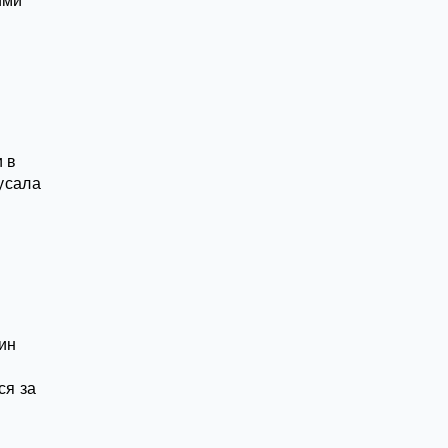
ими
 в
кусала
ин
ся за