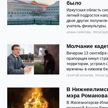
было
Иркутская область сн
летний подросток нап
двое других получили 
учитель физкультуры.
АЛИНА САРАТОВА
ПРОИСШЕ
Молчание каде
Вечером 13 сентября 
прапорщик кинул стра
территории, устроил 
мужчины в нижнем бел
ГЕОРГИЙ БУЛЫЧЕВ
ПРОИСШ
В Нижнеилимск
мэра Романова
В Железногорске-Или
проезжей башни Илимс