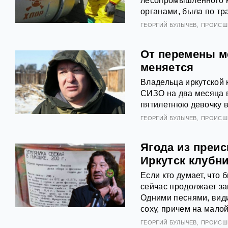
лесопромышленного к
органами, была по тр
ГЕОРГИЙ БУЛЫЧЕВ
ПРОИСШ
От перемены м
меняется
Владельца иркутской
СИЗО на два месяца в 
пятилетнюю девочку в
ГЕОРГИЙ БУЛЫЧЕВ
ПРОИСШ
Ягода из преи
Иркутск клубн
Если кто думает, чт
сейчас продолжает за
Одними песнями, види
соху, причем на малой
ГЕОРГИЙ БУЛЫЧЕВ
ПРОИСШ