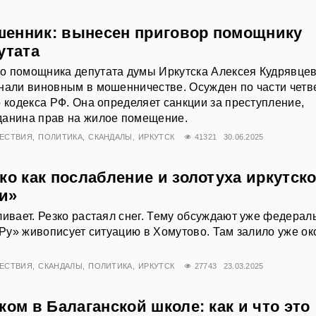
енник: вынесен приговор помощнику
утата
о помощника депутата думы Иркутска Алексея Кудрявце
нали виновным в мошенничестве. Осужден по части четв
о кодекса РФ. Она определяет санкции за преступление,
данина прав на жилое помещение.
ЕСТВИЯ
ПОЛИТИКА
СКАНДАЛЫ
ИРКУТСК
41321
30.06.2025
ко как послабление и золотуха иркутск
и»
ливает. Резко растаял снег. Тему обсуждают уже федера
а.Ру» живописует ситуацию в Хомутово. Там залило уже ок
ЕСТВИЯ
СКАНДАЛЫ
ПОЛИТИКА
ИРКУТСК
27743
23.03.2025
ком в Балаганской школе: как и что это