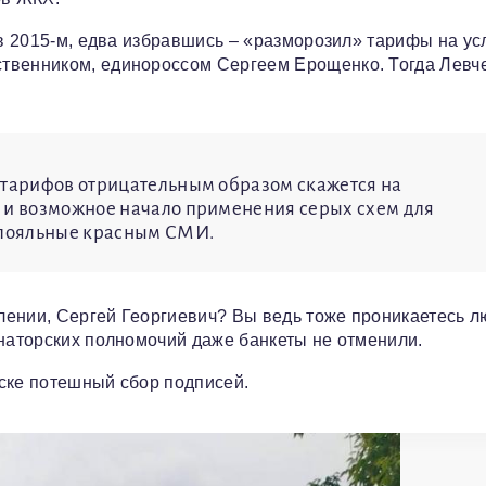
 в 2015-м, едва избравшись – «разморозил» тарифы на ус
твенником, единороссом Сергеем Ерощенко. Тогда Левч
 тарифов отрицательным образом скажется на
и и возможное начало применения серых схем для
и лояльные красным СМИ.
селении, Сергей Георгиевич? Вы ведь тоже проникаетесь 
рнаторских полномочий даже банкеты не отменили.
ске потешный сбор подписей.