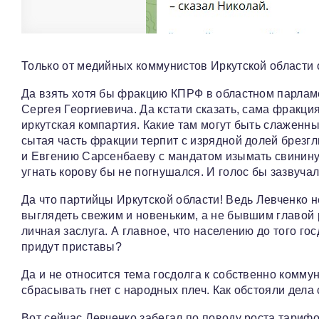
Только от медийных коммунистов Иркутской области 
Да взять хотя бы фракцию КПРФ в областном парламе
Сергея Георгиевича. Да кстати сказать, сама фракци
иркутская компартия. Какие там могут быть слаженн
сытая часть фракции терпит с изрядной долей брезг
и Евгению Сарсенбаеву с мандатом изымать свинину 
угнать корову бы не погнушался. И голос бы зазвучал
Да что партийцы Иркутской области! Ведь Левченко н
выглядеть свежим и новеньким, а не бывшим главой р
личная заслуга. А главное, что населению до того го
придут приставы?
Да и не относится тема госдолга к собственно комм
сбрасывать гнет с народных плеч. Как обстояли дела 
Вот сейчас Левченко забегал по поводу роста тариф