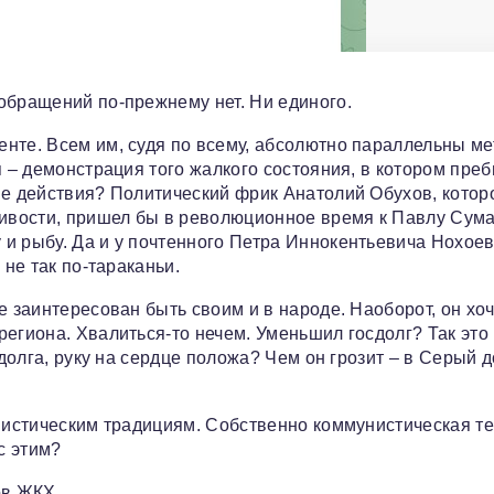
обращений по-прежнему нет. Ни единого.
нте. Всем им, судя по всему, абсолютно параллельны м
я – демонстрация того жалкого состояния, в котором пре
ые действия? Политический фрик Анатолий Обухов, котор
ливости, пришел бы в революционное время к Павлу Сум
и рыбу. Да и у почтенного Петра Иннокентьевича Нохое
 не так по-тараканьи.
е заинтересован быть своим и в народе. Наоборот, он хоч
егиона. Хвалиться-то нечем. Уменьшил госдолг? Так это 
сдолга, руку на сердце положа? Чем он грозит – в Серый 
унистическим традициям. Собственно коммунистическая т
с этим?
ов ЖКХ.