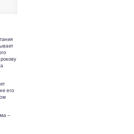
етания
бывает
ого
арокову
ва
ет
не его
дом
ема –