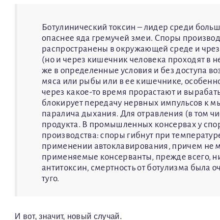
Ботулинический токсин – лидер среди больш
опаснее яда гремучей змеи. Споры производ
распространены в окружающей среде и чре
(но и через кишечник человека проходят в 
же в определенные условия и без доступа во
мяса или рыбы или в ее кишечнике, особен
через какое-то время прорастают и вырабаты
блокирует передачу нервных импульсов к мы
паралича дыхания. Для отравления (в том ч
продукта. В промышленных консервах у спор
производства: споры гибнут при температур
применении автоклавирования, причем не ме
применяемые консерванты, прежде всего, нит
антитоксин, смертность от ботулизма была о
туго.
И вот, значит, новый случай.