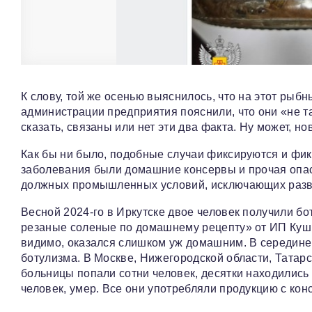
К слову, той же осенью выяснилось, что на этот рыбн
администрации предприятия пояснили, что они «не та
сказать, связаны или нет эти два факта. Ну может, н
Как бы ни было, подобные случаи фиксируются и фик
заболевания были домашние консервы и прочая опас
должных промышленных условий, исключающих разв
Весной 2024-го в Иркутске двое человек получили б
резаные соленые по домашнему рецепту» от ИП Кушне
видимо, оказался слишком уж домашним. В середин
ботулизма. В Москве, Нижегородской области, Татарс
больницы попали сотни человек, десятки находились
человек, умер. Все они употребляли продукцию с ко