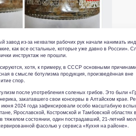
ый завод из-за нехватки рабочих рук начали нанимать инд
кие, как все остальные, которые уже давно в России». 
овички инструктаж не прошли.
сируются, хотя, к примеру, в СССР основными причинам
ная в смысле ботулизма продукция, произведённая вне
итие спор.
отулизм после употребления соленых грибов. Это были «Г
рика, закатавшего свои консервы в Алтайском крае. Ре
е июня 2024 года зафиксировали особо масштабную вспы
тане, Ярославской, Костромской и Тамбовской областях 
 в тяжелом состоянии, один пострадавший, 21-летний мо
нсервированной фасолью у сервиса «Кухня на районе».