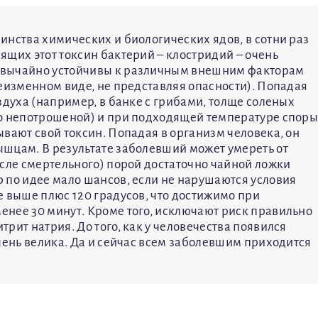
инства химических и биологических ядов, в сотни раз
ящих этот токсин бактерий – клостридий – очень
звычайно устойчивы к различным внешним факторам
неизменном виде, не представляя опасности). Попадая
здуха (например, в банке с грибами, толще соленых
но непотрошеной) и при подходящей температуре спор
вают свой токсин. Попадая в организм человека, он
шцам. В результате заболевший может умереть от
исле смертельного) порой достаточно чайной ложки
 по идее мало шансов, если не нарушаются условия
е выше плюс 120 градусов, что достижимо при
нее 30 минут. Кроме того, исключают риск правильно
рит натрия. До того, как у человечества появился
чень велика. Да и сейчас всем заболевшим приходится