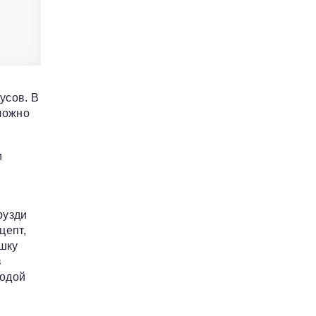
усов. В
Сложно
и
рузди
цепт,
шку
в
лодой