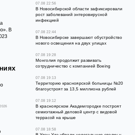
07.08 22:56
В Новосибирской области зафиксировали
рост заболеваний энтеровирусной
инфекцией
ла
о». В
07.08 22:44
023
В Новосибирске завершают обустройство
нового освещения на двух улицах
07.08 19:28
Монголия продолжит развивать
сотрудничество с компанией Boeing
ениях
07.08 19:13
Территорию красноярской больницы №20
ло
благоустроят за 13,5 миллиона рублей
07.08 19:12
В красноярском Академгородке построят
.2026
семиэтажный деловой центр с видовой
террасой на крыше
07.08 18:58
о
В Улан-Удэ убрали нелегальную свалку у