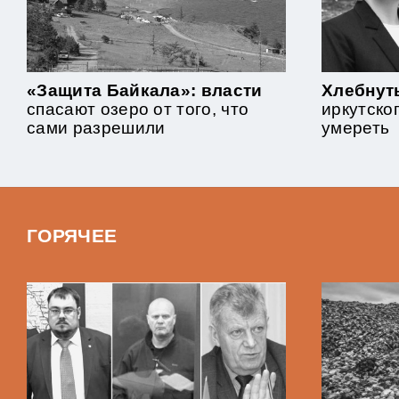
«Защита Байкала»: власти
Хлебнут
спасают озеро от того, что
иркутско
сами разрешили
умереть
ГОРЯЧЕЕ