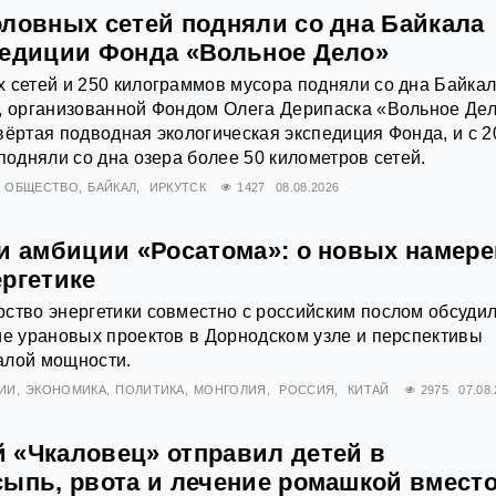
оловных сетей подняли со дна Байкала
педиции Фонда «Вольное Дело»
 сетей и 250 килограммов мусора подняли со дна Байка
, организованной Фондом Олега Дерипаска «Вольное Дел
вёртая подводная экологическая экспедиция Фонда, и с 2
подняли со дна озера более 50 километров сетей.
ОБЩЕСТВО
БАЙКАЛ
ИРКУТСК
1427
08.08.2026
 и амбиции «Росатома»: о новых намер
ергетике
ство энергетики совместно с российским послом обсуди
ие урановых проектов в Дорнодском узле и перспективы
алой мощности.
ИИ
ЭКОНОМИКА
ПОЛИТИКА
МОНГОЛИЯ
РОССИЯ
КИТАЙ
2975
07.08
 «Чкаловец» отправил детей в
сыпь, рвота и лечение ромашкой вмест