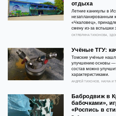
отдыха
Летние каникулы в Ис
незапланированным к
«Чкаловец», принадл
смену из-за вспышки 
ОКТЯБРИНА ТИХОНОВА
ЗДО
Учёные ТГУ: к
Томские учёные нашли
улучшению основы — м
состав можно улучши
характеристиками.
АНДРЕЙ ТИХОНОВ
НАУКА И
Бабродвиж в Кр
бабочками», иг
«Роспись в ст