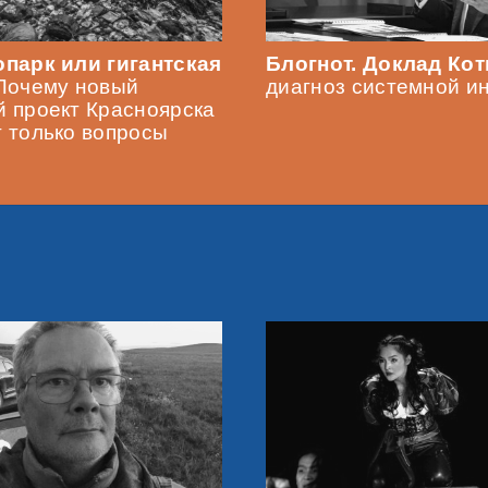
парк или гигантская
Блогнот. Доклад Ко
Почему новый
диагноз системной и
 проект Красноярска
 только вопросы