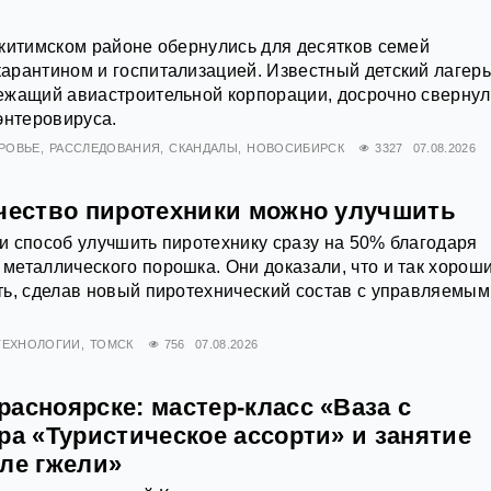
китимском районе обернулись для десятков семей
арантином и госпитализацией. Известный детский лагер
ежащий авиастроительной корпорации, досрочно свернул
энтеровируса.
РОВЬЕ
РАССЛЕДОВАНИЯ
СКАНДАЛЫ
НОВОСИБИРСК
3327
07.08.2026
ачество пиротехники можно улучшить
 способ улучшить пиротехнику сразу на 50% благодаря
еталлического порошка. Они доказали, что и так хорош
ть, сделав новый пиротехнический состав с управляемым
 ТЕХНОЛОГИИ
ТОМСК
756
07.08.2026
асноярске: мастер-класс «Ваза с
ра «Туристическое ассорти» и занятие
иле гжели»