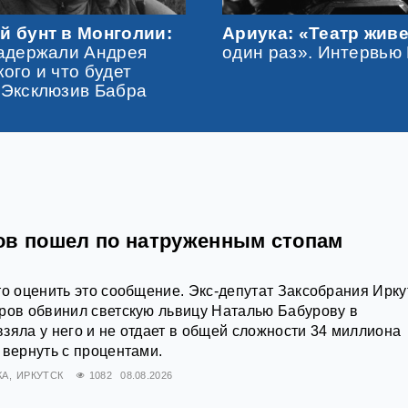
й бунт в Монголии:
Ариука: «Театр живе
адержали Андрея
один раз». Интервью
ого и что будет
Эксклюзив Бабра
ов пошел по натруженным стопам
то оценить это сообщение. Экс-депутат Заксобрания Ирку
ров обвинил светскую львицу Наталью Бабурову в
зяла у него и не отдает в общей сложности 34 миллиона
 вернуть с процентами.
КА
ИРКУТСК
1082
08.08.2026