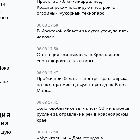
Проект за 7,5 миллиарда: под
ати
Красноярском планируют построить
е
огромный мусорный технопарк
того
06.08 17:58
В Иркутской области за сутки утонуло пять
человек
06.08 17:50
Стагнация закончилась: в Красноярске
снова дорожают квартиры
Пока
06.08 17:47
Пробки неизбежны: в центре Красноярска
льше
на полтора месяца сузят проезд по Карла
Маркса
06.08 17:41
Золотодобытчики заплатили 30 миллионов
ция
рублей за отравление рек в Красноярском
крае
ки»
оящую
06.08 17:40
«Музыкальный» Дом ксендза в
,