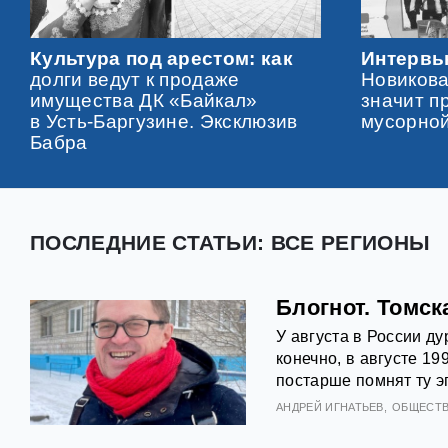
Культура под арестом: как
Интервь
долги ведут к продаже
Новикова
имущества ДК «Байкал»
значит п
в Усть-Баргузине. Эксклюзив
мусорно
Бабра
ПОСЛЕДНИЕ СТАТЬИ: ВСЕ РЕГИОНЫ
Блогнот. Томск
У августа в России ду
конечно, в августе 19
постарше помнят ту э
АНДРЕЙ ИГНАТЬЕВ
ОБЩЕСТ