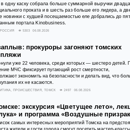
 в одну каску собрала больше суммарной выручки двадц
иального проката и в шесть раз больше его лидера, а дв
е новинки с худшей посещаемостью еле добрались до пя
данным портала Kinobusiness.
РОССИЯ
5303
06.08.2026
аплыв: прокуроры загоняют томских
 пляжи
онули уже 22 человека, среди которых — шестеро детей. 
ение МЧС фиксирует пугающий рост смертности,
лжают экономить на безопасности и делать вид, что бо
купания их не касаются.
ИТИКА
ПРОИСШЕСТВИЯ
ТОМСК
2497
06.08.2026
омске: экскурсия «Цветущее лето», лек
лука» и программа «Воздушные призра
писок самых интересных мероприятий Томска на предст
уста жители и гости города смогут посетить мастер-классы