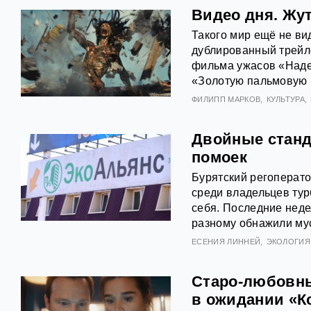
Видео дня. Жут
Такого мир ещё не ви
дублированный трейл
фильма ужасов «Наде
«Золотую пальмовую 
ФИЛИПП МАРКОВ
КУЛЬТУРА
Двойные станд
помоек
Бурятский регоперат
среди владельцев турб
себя. Последние неде
разному обнажили му
ЕСЕНИЯ ЛИННЕЙ
ЭКОЛОГИЯ
Старо-любовны
в ожидании «К