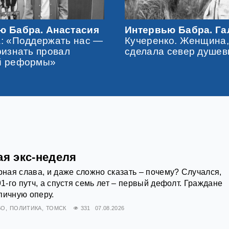
ю Бабра. Анастасия
Интервью Бабра. Га
: «Поддержать нас —
Кучеренко. Женщина,
ризнать провал
сделала север душе
й реформы»
ая экс-неделя
рная слава, и даже сложно сказать – почему? Случался,
91-го путч, а спустя семь лет – первый дефолт. Граждане
пичную оперу.
ВО
ПОЛИТИКА
ТОМСК
331
07.08.2026