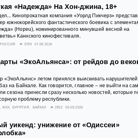
кая «Надежда» На Хон-джина, 18+
дел... Кинопрокатная компания «Уорлд Пикчерз» предста
ер южнокорейского фантастического боевика с элемента
жда» (Hopeu), номинированного минувшей весной на
ветвь» Каннского кинофестиваля.
РОССИЯ
3789
07.08.2026
арты «ЭкоАльянса»: от рейдов до век
ор «ЭкоАльянс» летом принялся выискивать нарушителей
аз на Байкале. Как говорится, главное – не выйти на са
ли сезона принесли сразу несколько новостей, которые п
сорную проблему республики.
ЖКХ
БУРЯТИЯ
БАЙКАЛ
2952
06.08.2026
й уикенд: унижение от «Одиссеи»
олобка»