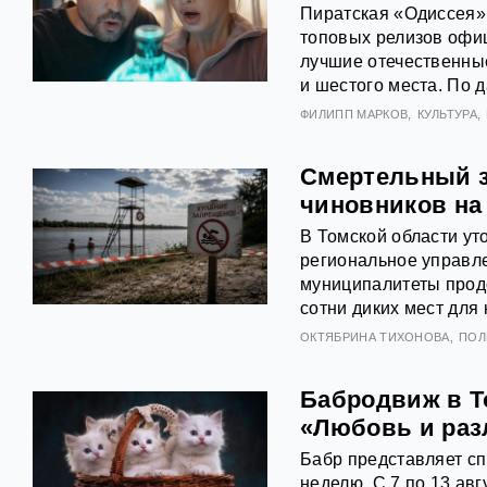
Пиратская «Одиссея»
топовых релизов офиц
лучшие отечественны
и шестого места. По 
ФИЛИПП МАРКОВ
КУЛЬТУРА
Смертельный з
чиновников на
В Томской области ут
региональное управл
муниципалитеты продо
сотни диких мест для 
ОКТЯБРИНА ТИХОНОВА
ПОЛ
Бабродвиж в Т
«Любовь и раз
Бабр представляет с
неделю. С 7 по 13 авг