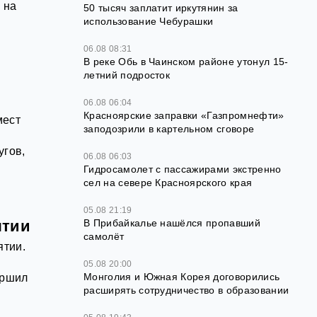
 на
50 тысяч заплатит иркутянин за
использование Чебурашки
06.08 08:31
В реке Обь в Чаинском районе утонул 15-
летний подросток
06.08 06:04
Красноярские заправки «Газпромнефти»
мест
заподозрили в картельном сговоре
угов,
06.08 06:03
Гидросамолет с пассажирами экстренно
сел на севере Красноярского края
05.08 21:19
ятии
В Прибайкалье нашёлся пропавший
самолёт
ятии.
05.08 20:00
Монголия и Южная Корея договорились
ершил
расширять сотрудничество в образовании