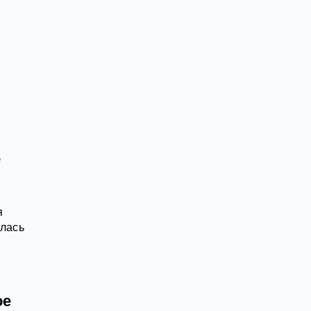
е
я
алась
ое