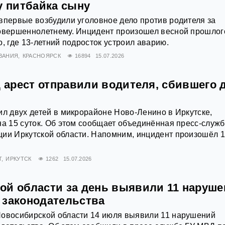
у питбайка сыну
впервые возбудили уголовное дело против родителя за
совершеннолетнему. Инцидент произошел весной прошлог
о, где 13-летний подросток устроил аварию.
ВАНИЯ
КРАСНОЯРСК
16894
15.07.2026
д арест отправили водителя, сбившего 
ил двух детей в микрорайоне Ново‑Ленино в Иркутске,
на 15 суток. Об этом сообщает объединённая пресс‑служ
ции Иркутской области. Напомним, инцидент произошёл 1
Т
ИРКУТСК
1262
15.07.2026
ой области за день выявили 11 наруш
 законодательства
Новосибирской области 14 июля выявили 11 нарушений