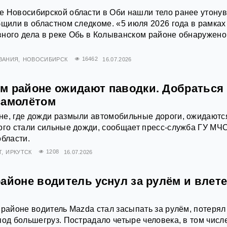
е Новосибирской области в Оби нашли тело ранее утону
бщили в областном следкоме. «5 июля 2026 года в рамках
ного дела в реке Обь в Колыванском районе обнаружено
ВАНИЯ
НОВОСИБИРСК
16462
16.07.2026
м районе ожидают паводки. Добраться
самолётом
не, где дожди размыли автомобильные дороги, ожидаютс
ого стали сильные дожди, сообщает пресс‑служба ГУ МЧ
области.
Т
ИРКУТСК
1208
16.07.2026
айоне водитель уснул за рулём и влет
 районе водитель Mazda стал засыпать за рулём, потерял
под большегруз. Пострадало четыре человека, в том числ