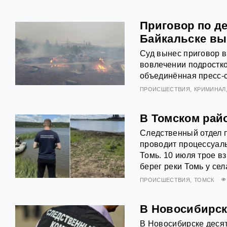
Приговор по д
Байкальске вы
Суд вынес приговор в
вовлечении подростко
объединённая пресс‑с
ПРОИСШЕСТВИЯ
КРИМИНАЛ
В Томском райо
Следственный отдел 
проводит процессуаль
Томь. 10 июля трое в
берег реки Томь у сел
ПРОИСШЕСТВИЯ
ТОМСК
В Новосибирске
В Новосибирске десят