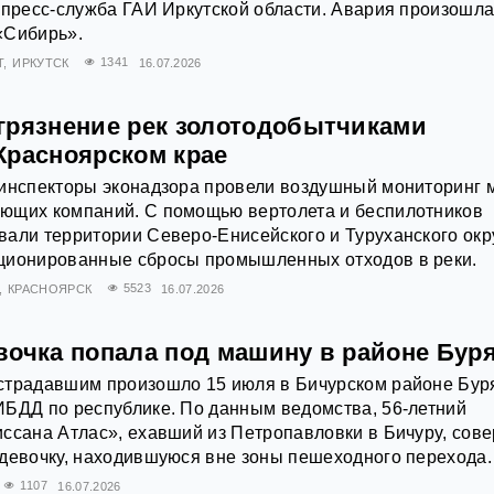
 пресс‑служба ГАИ Иркутской области. Авария произошла
«Сибирь».
Т
ИРКУТСК
1341
16.07.2026
грязнение рек золотодобытчиками
Красноярском крае
 инспекторы эконадзора провели воздушный мониторинг 
ющих компаний. С помощью вертолета и беспилотников
али территории Северо-Енисейского и Туруханского окр
ционированные сбросы промышленных отходов в реки.
КРАСНОЯРСК
5523
16.07.2026
вочка попала под машину в районе Бур
страдавшим произошло 15 июля в Бичурском районе Бур
ИБДД по республике. По данным ведомства, 56-летний
ссана Атлас», ехавший из Пeтpoпaвлoвки в Бичypy, сов
девочку, находившуюся вне зоны пешеходного перехода.
1107
16.07.2026