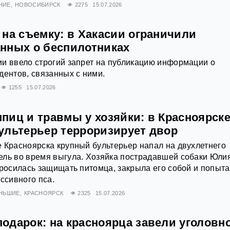
НИЕ
НОВОСИБИРСК
2275
15.07.2026
 на съемку: в Хакасии ограничили
нных о беспилотниках
и ввело строгий запрет на публикацию информации о
дентов, связанных с ними.
1255
15.07.2026
пиц и травмы у хозяйки: в Красноярск
ультерьер терроризирует двор
 Красноярска крупный бультерьер напал на двухлетнего
ель во время выгула. Хозяйка пострадавшей собаки Юли
бросилась защищать питомца, закрыла его собой и попыт
ссивного пса.
ЕНЬШИЕ
КРАСНОЯРСК
2325
15.07.2026
одарок: на красноярца завели уголовн