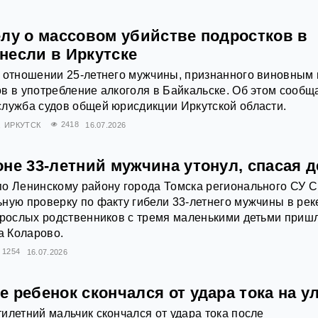
елу о массовом убийстве подростков в
несли в Иркутске
 отношении 25‑летнего мужчины, признанного виновным 
в в употребление алкоголя в Байкальске. Об этом сообщ
лужба судов общей юрисдикции Иркутской области.
ИРКУТСК
2418
16.07.2026
не 33-летний мужчина утонул, спасая д
по Ленинскому району города Томска регионального СУ 
ную проверку по факту гибели 33-летнего мужчины в рек
зрослых родственников с тремя маленькими детьми приш
а Коларово.
1254
16.07.2026
 ребенок скончался от удара тока на у
илетний мальчик скончался от удара тока после