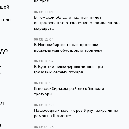
на треть
вшей
06.08 11:09
В Томской области частный пилот
 тело
оштрафован за отклонение от заявленного
маршрута
06.08 11:07
В Новосибирске после проверки
 до
прокуратуры обустроили тропинку
06.08 10:57
я
В Бурятии ликвидировали еще три
грозовых лесных пожара
С
06.08 10:53
В новосибирском районе обновили
тротуары
ел
06.08 10:50
Пешеходный мост через Иркут закрыли на
ремонт в Шаманке
е
06.08 09:25