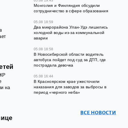
05.08 19:43
Монголия и Финляндия обсудили
сотрудничество в сфере образования
05.08 18:59
Два микрорайона Улан-Удэ лишились
в
холодной воды из-за коммунальной
ает
аварии
05.08 18:58
В Новосибирской области водитель
автобуса пойдет под суд за ДТП, где
пострадала девочка
етей
СКР
05.08 16:44
е
В Красноярском крае ужесточили
наказания для заводов за выбросы в
ли на
период «черного неба»
ВСЕ НОВОСТИ
лице