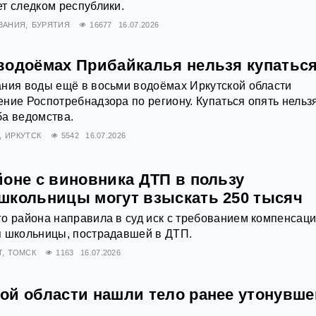
т следком республики.
ВАНИЯ
БУРЯТИЯ
16677
16.07.2026
водоёмах Прибайкалья нельзя купатьс
ания воды ещё в восьми водоёмах Иркутской области
ние Роспотребнадзора по региону. Купаться опять нельзя
ба ведомства.
ИРКУТСК
5542
16.07.2026
йоне с виновника ДТП в пользу
школьницы могут взыскать 250 тысяч
о района направила в суд иск с требованием компенсац
я школьницы, пострадавшей в ДТП.
Т
ТОМСК
1163
16.07.2026
ой области нашли тело ранее утонувше