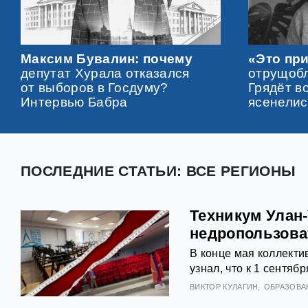
Максим Бувалин: почему
«Это при
депутат Хурала отказался
отрущобл
от выборов в Госдуму?
Грядёт в
Интервью Бабра
ясенелис
ПОСЛЕДНИЕ СТАТЬИ: ВСЕ РЕГИОНЫ
Техникум Улан
недропользова
В конце мая коллекти
узнал, что к 1 сентяб
ВИКТОР КУЛАГИН
ОБРАЗОВА