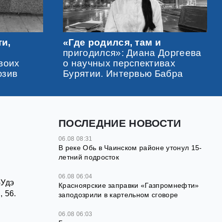
ти,
«Где родился, там и
пригодился»: Диана Доргеева
воих
о научных перспективах
юзив
Бурятии. Интервью Бабра
ПОСЛЕДНИЕ НОВОСТИ
06.08 08:31
В реке Обь в Чаинском районе утонул 15-
летний подросток
06.08 06:04
-Удэ
Красноярские заправки «Газпромнефти»
 56.
заподозрили в картельном сговоре
06.08 06:03