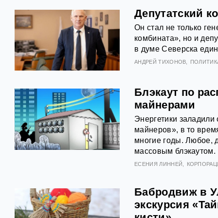
Депутатский ко
Он стал не только ге
комбината», но и деп
в думе Северска еди
АНДРЕЙ ТИХОНОВ
ПОЛИТИК
Блэкаут по рас
майнерами
Энергетики заладили 
майнеров», в то врем
многие годы. Любое, 
массовым блэкаутом.
ЕСЕНИЯ ЛИННЕЙ
КОРПОРАЦ
Бабродвиж в У
экскурсия «Та
кисти»