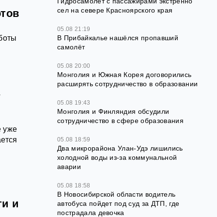
Гидросамолет с пассажирами экстренно
сел на севере Красноярского края
отов
05.08 21:19
В Прибайкалье нашёлся пропавший
аботы
самолёт
05.08 20:00
Монголия и Южная Корея договорились
расширять сотрудничество в образовании
а
05.08 19:43
Монголия и Финляндия обсудили
сотрудничество в сфере образования
е уже
ается
05.08 18:59
Два микрорайона Улан-Удэ лишились
холодной воды из-за коммунальной
аварии
05.08 18:58
В Новосибирской области водитель
ти и
автобуса пойдет под суд за ДТП, где
пострадала девочка