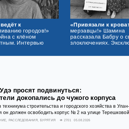
ведёт к
«Привязали к крова
иванию городов!»
мерзавцы!» Шамина
ойна с клёном
рассказала Бабру о с
тным. Интервью
злоключениях. Экскл
-Удэ просят подвинуться:
тели докопались до чужого корпуса
в техникума строительства и городского хозяйства в Улан
ря он должен освободить корпус № 2 на улице Терешковой,
НИЕ
РАССЛЕДОВАНИЯ
БУРЯТИЯ
2701
05.08.2026