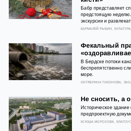
Бабр представляет с
предстоящую неделю. С
экскурсии и развлека
БАРМАЛЕЙ РЫБИН
КУЛЬТУРА
Фекальный пра
«оздоравливае
В Бердске потоки кан
беспрепятственно сли
море.
ОКТЯБРИНА ТИХОНОВА
ЭКО
Не сносить, а 
Историческое здание 
предпроектную докуме
КСЮША МОРОЗОВА
БЛАГОУ