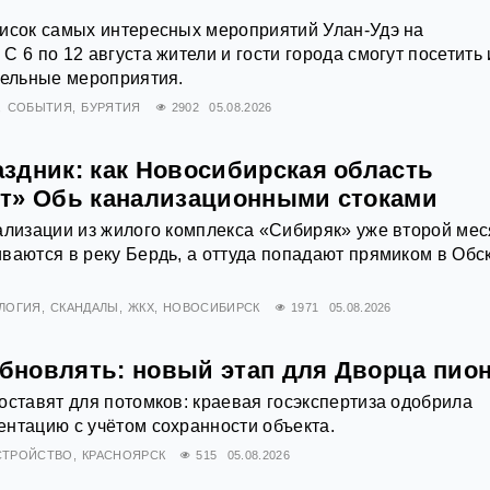
писок самых интересных мероприятий Улан-Удэ на
 6 по 12 августа жители и гости города смогут посетить 
тельные мероприятия.
СОБЫТИЯ
БУРЯТИЯ
2902
05.08.2026
здник: как Новосибирская область
т» Обь канализационными стоками
ализации из жилого комплекса «Сибиряк» уже второй ме
ваются в реку Бердь, а оттуда попадают прямиком в Обс
ЛОГИЯ
СКАНДАЛЫ
ЖКХ
НОВОСИБИРСК
1971
05.08.2026
обновлять: новый этап для Дворца пио
оставят для потомков: краевая госэкспертиза одобрила
нтацию с учётом сохранности объекта.
СТРОЙСТВО
КРАСНОЯРСК
515
05.08.2026