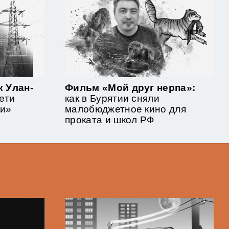
к Улан-
Фильм «Мой друг нерпа»:
ети
как в Бурятии сняли
ди»
малобюджетное кино для
проката и школ РФ