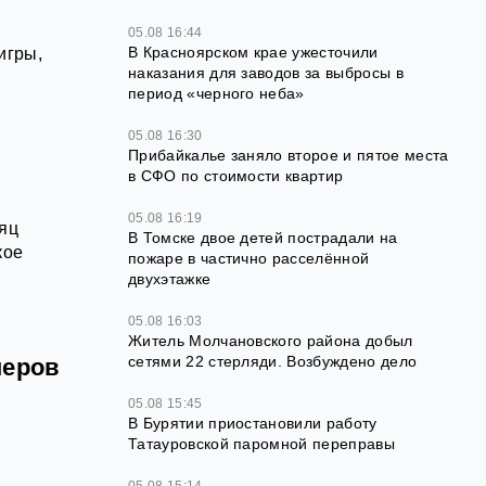
05.08 16:44
В Красноярском крае ужесточили
игры,
наказания для заводов за выбросы в
период «черного неба»
05.08 16:30
Прибайкалье заняло второе и пятое места
в СФО по стоимости квартир
05.08 16:19
сяц
В Томске двое детей пострадали на
кое
пожаре в частично расселённой
двухэтажке
05.08 16:03
Житель Молчановского района добыл
сетями 22 стерляди. Возбуждено дело
неров
05.08 15:45
В Бурятии приостановили работу
Татауровской паромной переправы
05.08 15:14