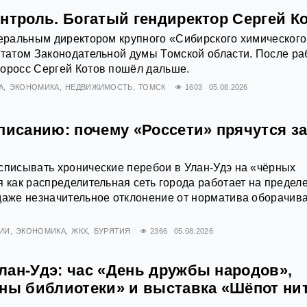
нтроль. Богатый гендиректор Сергей К
неральным директором крупного «Сибирского химического
утатом Законодательной думы Томской области. После р
норосс Сергей Котов пошёл дальше.
А
ЭКОНОМИКА
НЕДВИЖИМОСТЬ
ТОМСК
1603
05.08.2026
писанию: почему «Россети» прячутся з
списывать хронические перебои в Улан-Удэ на «чёрных
я как распределительная сеть города работает на предел
даже незначительное отклонение от норматива оборачив
ИИ
ЭКОНОМИКА
ЖКХ
БУРЯТИЯ
2366
05.08.2026
лан-Удэ: час «День дружбы народов»,
йны библиотеки» и выставка «Шёпот ни