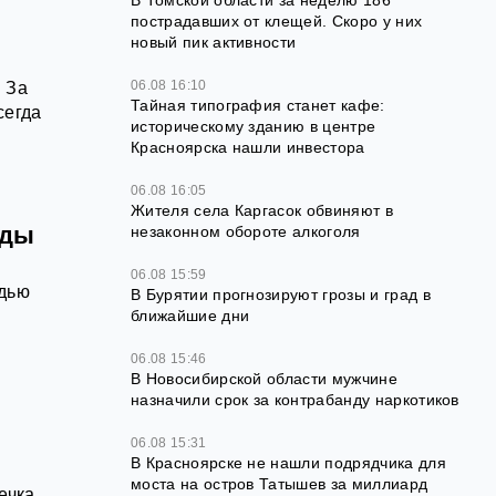
В Томской области за неделю 186
пострадавших от клещей. Скоро у них
новый пик активности
06.08 16:10
. За
Тайная типография станет кафе:
сегда
историческому зданию в центре
Красноярска нашли инвестора
06.08 16:05
Жителя села Каргасок обвиняют в
оды
незаконном обороте алкоголя
06.08 15:59
адью
В Бурятии прогнозируют грозы и град в
ближайшие дни
06.08 15:46
В Новосибирской области мужчине
назначили срок за контрабанду наркотиков
06.08 15:31
В Красноярске не нашли подрядчика для
моста на остров Татышев за миллиард
ечка,