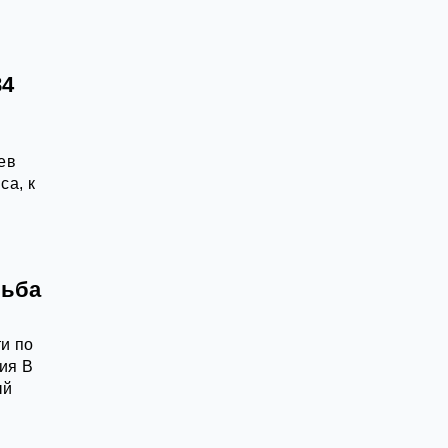
84
ев
са, к
льба
и по
ия В
ый