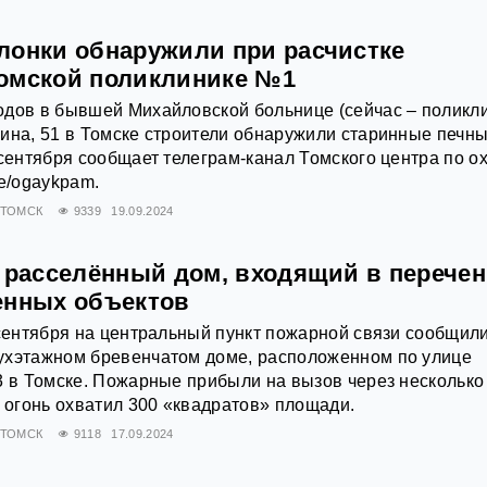
лонки обнаружили при расчистке
омской поликлинике №1
одов в бывшей Михайловской больнице (сейчас – поликл
ина, 51 в Томске строители обнаружили старинные печн
 сентября сообщает телеграм-канал Томского центра по о
me/ogaykpam.
ТОМСК
9339
19.09.2024
л расселённый дом, входящий в перече
енных объектов
 сентября на центральный пункт пожарной связи сообщили
ухэтажном бревенчатом доме, расположенном по улице
3 в Томске. Пожарные прибыли на вызов через несколько
и огонь охватил 300 «квадратов» площади.
ТОМСК
9118
17.09.2024