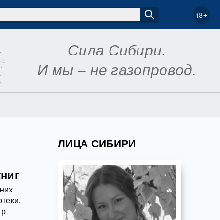
18+
Сила Сибири.
И мы – не газопровод.
ЛИЦА СИБИРИ
книг
вних
отеки.
тр