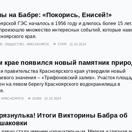
ы на Бабре: «Покорись, Енисей!»
ярской ГЭС началось в 1956 году и длилось более 15 лет
 произошло множество интересных событий, которые нав
ноярского края.
Я
ОБЩЕСТВО
КРАСНОЯРСК
11544
11.10.2024
м крае появился новый памятник прир
ии правительства Красноярского края утвердили новый
аевого значения – «Трифоновский залив». Участок площ
ен на левом берегу Красноярского водохранилища в
е.
КРАСНОЯРСК
10069
10.10.2024
Грязнулька! Итоги Викторины Бабра об
Ушаковки
 давно стала именем нарицательным. Мелкая и грязная р