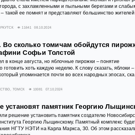
 города, с захламленными и пыльными берегами и слабы
– такой ее помнят и представляют большинство жителей
ИРКУТСК
11641
08.10.2024
. Во сколько томичам обойдутся пирожк
рафини Софьи Толстой
 в конце августа, но яблочные пирожки – понятие
 готовить хоть каждую неделю. К слову сказать, яблоки –
который упоминается почти во всех народных эпосах, ска
ЕСТВО
ТОМСК
10081
07.10.2024
е установят памятник Георгию Лыщинс
яли решение установить памятник создателю Новосибирс
института Георгию Лыщинскому. Памятный комплекс буде
ания НГТУ НЭТИ на Карла Маркса, 30. Об этом рассказал