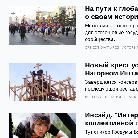
На пути к гло
о своем истор
Монголия активно про
для этого новые госу
сообщества.
ЭРНЕСТ БААТЫРЕВ
ИСТОРИ
Новый крест ус
Нагорном Ишта
Завершается консерв
последующей реставр
ИСТОРИЯ
РЕЛИГИЯ
ТОМСК
Инсайд. "Инте
коллективной 
Тут спикер Госдумы В