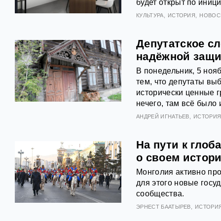
будет открыт по иниц
КУЛЬТУРА
ИСТОРИЯ
НОВОС
Депутатское сл
надёжной защ
В понедельник, 5 ноя
тем, что депутаты выб
исторически ценные 
нечего, там всё было
АНДРЕЙ ИГНАТЬЕВ
ИСТОРИ
На пути к гло
о своем истор
Монголия активно про
для этого новые госу
сообщества.
ЭРНЕСТ БААТЫРЕВ
ИСТОРИ