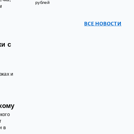
рублей
м
ВСЕ НОВОСТИ
и с
зках и
кому
кого
т
и в