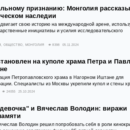
бальному признанию: Монголия рассказ
ическом наследии
двигает свою историю на международной арене, использ
дарственные инициативы и усилия исследовательского
Я
ОБЩЕСТВО
МОНГОЛИЯ
8398
05.11.2024
тановлен на куполе храма Петра и Павл
не
ация Петропавловского храма в Нагорном Иштане для
ации. Специалисты из Москвы укрепили купол и стены х
24055
25.10.2024
рдевочка" и Вячеслав Володин: виражи
памяти
ячеслав Володин решил попробовать себя в роли кинокр