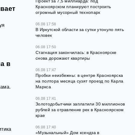
Проект за 7,5 миллиарда: под
Красноярском планируют построить
ывает
огромный мусорный технопарк
06.08 17:58
уя
В Иркутской области за сутки утонуло пять
человек
06.08 17:50
Стагнация закончилась: в Красноярске
снова дорожают квартиры
а в
06.08 17:47
Пробки неизбежны: в центре Красноярска
на полтора месяца сузят проезд по Карла
рама.
Маркса
06.08 17:41
Золотодобытчики заплатили 30 миллионов
рублей за отравление рек в Красноярском
крае
06.08 17:40
итика
«Музыкальный» Дом ксендза в