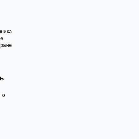
иника
ые
хране
нь
 о