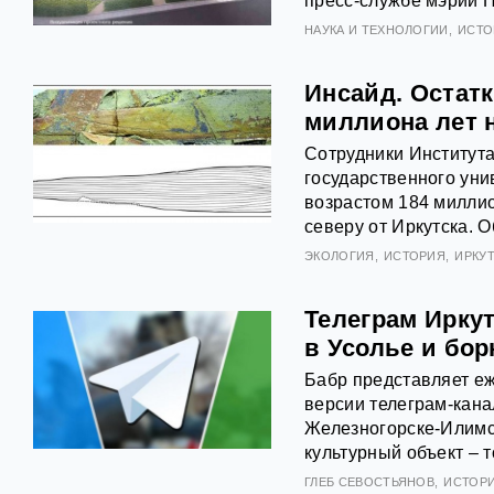
пресс-службе мэрии 
НАУКА И ТЕХНОЛОГИИ
ИСТО
Инсайд. Остатк
миллиона лет 
Сотрудники Института
государственного уни
возрастом 184 миллио
северу от Иркутска. 
ЭКОЛОГИЯ
ИСТОРИЯ
ИРКУ
Телеграм Иркут
в Усолье и бо
Бабр представляет еж
версии телеграм-кана
Железногорске-Илимс
культурный объект – 
ГЛЕБ СЕВОСТЬЯНОВ
ИСТОР