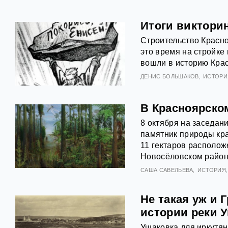
Итоги викторин
Строительство Красно
это время на стройке
вошли в историю Крас
ДЕНИС БОЛЬШАКОВ
ИСТОРИ
В Красноярско
8 октября на заседан
памятник природы кр
11 гектаров располож
Новосёловском район
САША САВЕЛЬЕВА
ИСТОРИЯ
Не такая уж и 
истории реки 
Ушаковка для иркутян