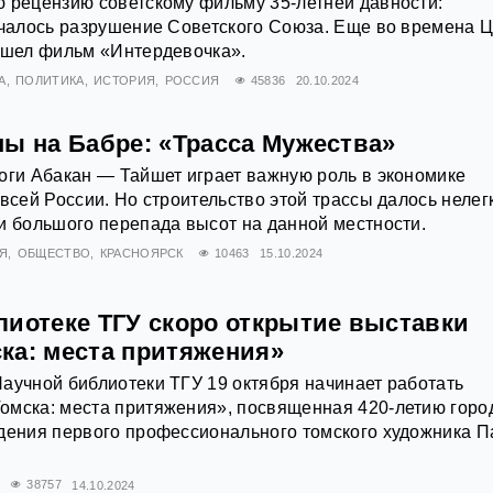
 рецензию советскому фильму 35-летней давности:
ачалось разрушение Советского Союза. Еще во времена 
вышел фильм «Интердевочка».
А
ПОЛИТИКА
ИСТОРИЯ
РОССИЯ
45836
20.10.2024
ны на Бабре: «Трасса Мужества»
оги Абакан — Тайшет играет важную роль в экономике
всей России. Но строительство этой трассы далось нелегк
и большого перепада высот на данной местности.
Я
ОБЩЕСТВО
КРАСНОЯРСК
10463
15.10.2024
лиотеке ТГУ скоро открытие выставки
ка: места притяжения»
аучной библиотеки ТГУ 19 октября начинает работать
омска: места притяжения», посвященная 420-летию горо
ждения первого профессионального томского художника П
38757
14.10.2024