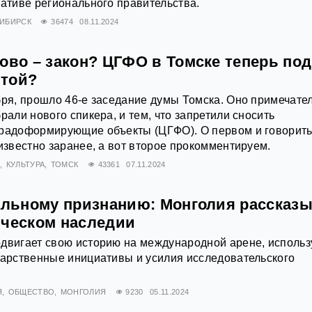
иативе регионального правительства.
ИБИРСК
36474
08.11.2024
ово – закон? ЦГФО в Томске теперь под
итой?
бря, прошло 46-е заседание думы Томска. Оно примечате
рали нового спикера, и тем, что запретили сносить
градоформирующие объекты (ЦГФО). О первом и говорит
 известно заранее, а вот второе прокомментируем.
Я
КУЛЬТУРА
ТОМСК
43361
07.11.2024
бальному признанию: Монголия рассказ
ическом наследии
двигает свою историю на международной арене, использ
дарственные инициативы и усилия исследовательского
Я
ОБЩЕСТВО
МОНГОЛИЯ
9230
05.11.2024