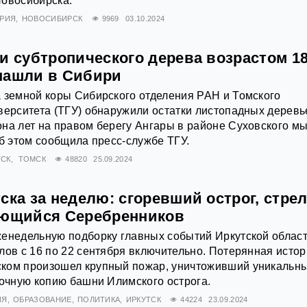
Новосибирска.
РИЯ
НОВОСИБИРСК
9969
03.10.2024
и субтропического дерева возрастом 1
нашли в Сибири
 земной коры Сибирского отделения РАН и Томского
верситета (ТГУ) обнаружили остатки листопадных деревь
на лет на правом берегу Ангары в районе Суховского мы
Об этом сообщила пресс-службе ТГУ.
ТСК
ТОМСК
48820
25.09.2024
ска за неделю: сгоревший острог, стре
рющийся Серебренников
енедельную подборку главных событий Иркутской област
лов с 16 по 22 сентября включительно. Потерянная истор
ком произошел крупный пожар, уничтоживший уникальн
точную копию башни Илимского острога.
ИЯ
ОБРАЗОВАНИЕ
ПОЛИТИКА
ИРКУТСК
44224
23.09.2024