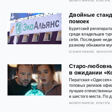
ФИЛИПП МАРКОВ
КУЛЬТУРА
Двойные станд
помоек
Бурятский регоперат
среди владельцев турб
себя. Последние неде
разному обнажили му
ЕСЕНИЯ ЛИННЕЙ
ЭКОЛОГИЯ
Старо-любовны
в ожидании «К
Пиратская «Одиссея»
топовых релизов офиц
лучшие отечественны
и шестого места. По 
ФИЛИПП МАРКОВ
КУЛЬТУРА