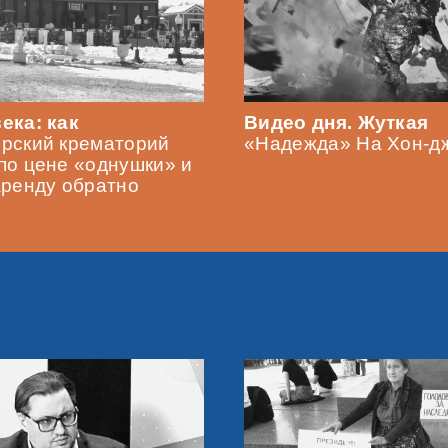
ека: как
Видео дня. Жуткая
рский крематорий
«Надежда» На Хон-дж
по цене «однушки» и
аренду обратно