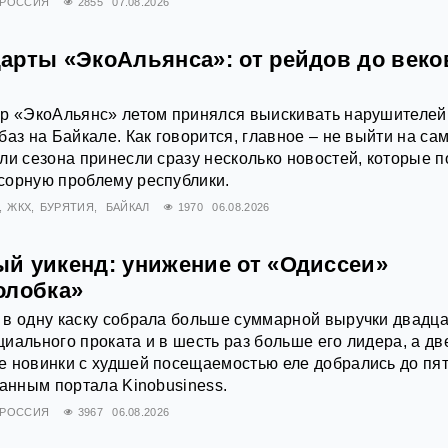
РОССИЯ
2855
07.08.2026
арты «ЭкоАльянса»: от рейдов до век
ор «ЭкоАльянс» летом принялся выискивать нарушителей
аз на Байкале. Как говорится, главное – не выйти на са
ли сезона принесли сразу несколько новостей, которые п
сорную проблему республики.
ЖКХ
БУРЯТИЯ
БАЙКАЛ
1970
06.08.2026
й уикенд: унижение от «Одиссеи»
олобка»
 в одну каску собрала больше суммарной выручки двадц
иального проката и в шесть раз больше его лидера, а дв
е новинки с худшей посещаемостью еле добрались до пя
данным портала Kinobusiness.
РОССИЯ
3967
06.08.2026