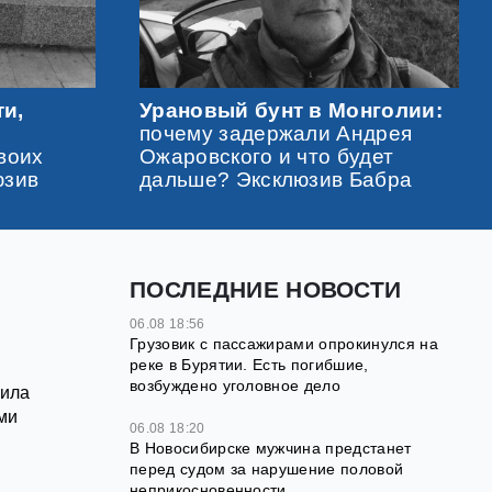
ти,
Урановый бунт в Монголии:
почему задержали Андрея
воих
Ожаровского и что будет
юзив
дальше? Эксклюзив Бабра
ПОСЛЕДНИЕ НОВОСТИ
06.08 18:56
Грузовик с пассажирами опрокинулся на
реке в Бурятии. Есть погибшие,
возбуждено уголовное дело
вила
ми
06.08 18:20
В Новосибирске мужчина предстанет
перед судом за нарушение половой
неприкосновенности