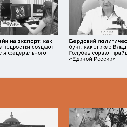
йн на экспорт: как
Бердский политиче
е подростки создают
бунт: как спикер Вла
для федерального
Голубев сорвал прай
«Единой России»