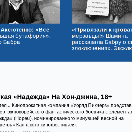
 Аксютенко: «Всё
«Привязали к крова
льшая бутафория».
мерзавцы!» Шамина
ю Бабра
рассказала Бабру о с
злоключениях. Экскл
кая «Надежда» На Хон-джина, 18+
дел... Кинопрокатная компания «Уорлд Пикчерз» предста
ер южнокорейского фантастического боевика с элемента
жда» (Hopeu), номинированного минувшей весной на
ветвь» Каннского кинофестиваля.