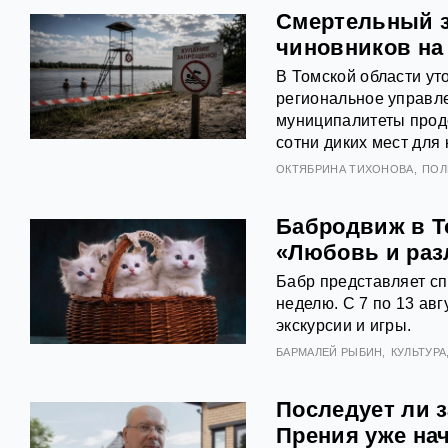
Смертельный з
чиновников на
В Томской области ут
региональное управл
муниципалитеты продо
сотни диких мест для 
ОКТЯБРИНА ТИХОНОВА
ПОЛ
Бабродвиж в Т
«Любовь и раз
Бабр представляет с
неделю. С 7 по 13 авг
экскурсии и игры.
БАРМАЛЕЙ РЫБИН
КУЛЬТУРА
Последует ли з
Прения уже на