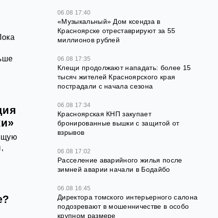
06.08 17:40
«Музыкальный» Дом ксендза в
Красноярске отреставрируют за 55
Пока
миллионов рублей
льше
06.08 17:35
Клещи продолжают нападать: более 15
тысяч жителей Красноярского края
пострадали с начала сезона
06.08 17:34
ция
Красноярская КНП закупает
ки»
бронированные вышки с защитой от
взрывов
оящую
,
06.08 17:02
Расселение аварийного жилья после
зимней аварии начали в Бодайбо
06.08 16:45
е?
Директора томского интерьерного салона
подозревают в мошенничестве в особо
крупном размере