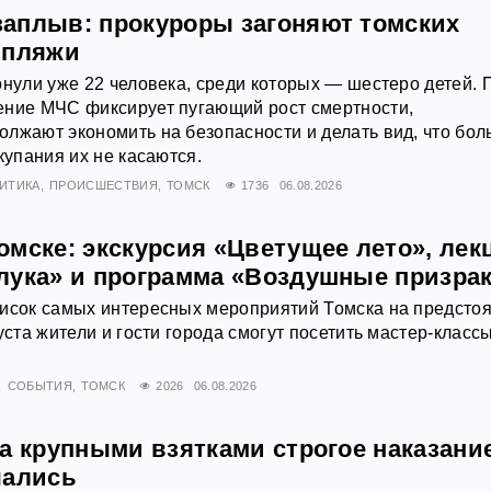
аплыв: прокуроры загоняют томских
 пляжи
онули уже 22 человека, среди которых — шестеро детей. 
ение МЧС фиксирует пугающий рост смертности,
лжают экономить на безопасности и делать вид, что бо
купания их не касаются.
ИТИКА
ПРОИСШЕСТВИЯ
ТОМСК
1736
06.08.2026
омске: экскурсия «Цветущее лето», лек
лука» и программа «Воздушные призра
писок самых интересных мероприятий Томска на предст
уста жители и гости города смогут посетить мастер-классы
СОБЫТИЯ
ТОМСК
2026
06.08.2026
а крупными взятками строгое наказани
чались