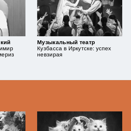
ский
Музыкальный театр
димир
Кузбасса в Иркутске: успех
мериз
невзирая