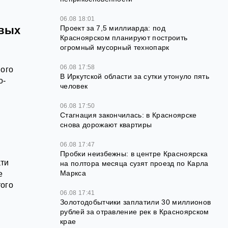
06.08 18:01
овых
Проект за 7,5 миллиарда: под
Красноярском планируют построить
огромный мусорный технопарк
06.08 17:58
мого
В Иркутской области за сутки утонуло пять
о-
человек
06.08 17:50
Стагнация закончилась: в Красноярске
снова дорожают квартиры
06.08 17:47
Пробки неизбежны: в центре Красноярска
ати
на полтора месяца сузят проезд по Карла
Маркса
е
того
06.08 17:41
Золотодобытчики заплатили 30 миллионов
рублей за отравление рек в Красноярском
крае