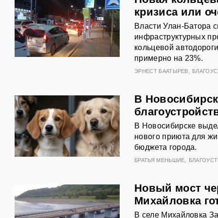
кризиса или о
Власти Улан-Батора 
инфраструктурных про
кольцевой автодороги
примерно на 23%.
ЭРНЕСТ БААТЫРЕВ
БЛАГОУ
В Новосибирск
благоустройст
В Новосибирске выдел
нового приюта для жи
бюджета города.
БРАТЬЯ МЕНЬШИЕ
БЛАГОУС
Новый мост че
Михайловка го
В селе Михайловка За