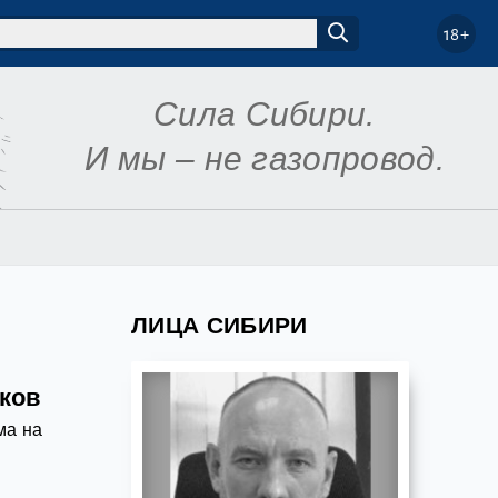
18+
Сила Сибири.
И мы – не газопровод.
ЛИЦА СИБИРИ
ков
ма на