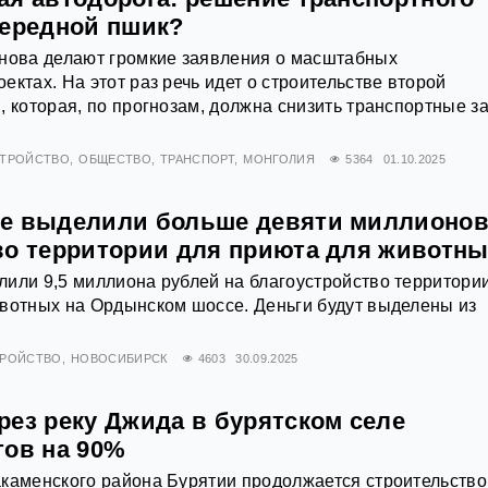
чередной пшик?
снова делают громкие заявления о масштабных
ектах. На этот раз речь идет о строительстве второй
, которая, по прогнозам, должна снизить транспортные з
СТРОЙСТВО
ОБЩЕСТВО
ТРАНСПОРТ
МОНГОЛИЯ
5364
01.10.2025
е выделили больше девяти миллионов
во территории для приюта для животн
или 9,5 миллиона рублей на благоустройство территори
вотных на Ордынском шоссе. Деньги будут выделены из
ТРОЙСТВО
НОВОСИБИРСК
4603
30.09.2025
рез реку Джида в бурятском селе
тов на 90%
каменского района Бурятии продолжается строительство