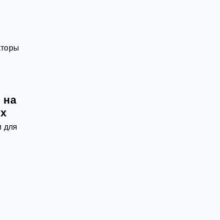
аторы
 на
ых
и для