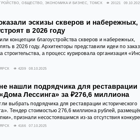
ТРОЙСТВО
ОБЩЕСТВО
ЭКОНОМИКА И БИЗНЕС
ТОМСК
20121
09.10.202
оказали эскизы скверов и набережных,
строят в 2026 году
или концепции благоустройства скверов и набережных,
лять в 2026 году. Архитекторы представили идеи по заказ
а строительства, а процесс курировала организация «Ин
ЯРСК
4209
08.10.2025
 не нашли подрядчика для реставрации
«Дома Лессинга» за ₽276,6 миллиона
гли выбрать подрядчика для реставрации исторического
га». Тендер стоимостью 276,6 миллиона рублей, размещ
пки», признали несостоявшимся из-за отсутствия конкур
ЯРСК
4166
07.10.2025