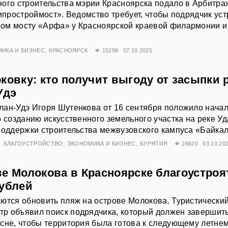
ного строительства мэрии Красноярска подало в Арбитр
Гипростроймост». Ведомство требует, чтобы подрядчик ус
ом мосту «Арфа» у Красноярской краевой филармонии и
ИКА И БИЗНЕС
КРАСНОЯРСК
15299
07.10.2025
ковку: кто получит выгоду от засыпки 
Удэ
лан-Удэ Игоря Шутенкова от 16 сентября положило нача
о созданию искусственного земельного участка на реке Уд
поддержки строительства межвузовского кампуса «Байкал
БЛАГОУСТРОЙСТВО
ЭКОНОМИКА И БИЗНЕС
БУРЯТИЯ
26620
03.10.20
е Молокова в Красноярске благоустроя
рублей
ются обновить пляж на острове Молокова. Туристически
р объявил поиск подрядчика, который должен завершит
сне, чтобы территория была готова к следующему летне