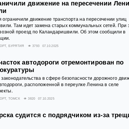
раничили движение на пересечении Лени
ли
ря ограничили движение транспорта на пересечении улиц
или. Там идет замена старых коммунальных сетей. При 
возной проезд по Каландаришвили. Об этом сообщили в
ации.
ОРТ
БУРЯТИЯ
3793
07.10.2025
часток автодороги отремонтирован по
окуратуры
 законодательства в сфере безопасности дорожного дви
автодороги, расположенной в переулке Ленина в селе
фекты.
ОРТ
ТОМСК
3820
07.10.2025
ска судится с подрядчиком из-за трещ