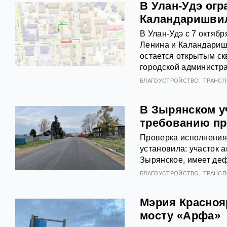
В Улан-Удэ ог
Каландаришви
В Улан-Удэ с 7 октяб
Ленина и Каландаришв
остается открытым ск
городской администр
БЛАГОУСТРОЙСТВО
ТРАНСП
В Зырянском у
требованию пр
Проверка исполнения
установила: участок 
Зырянское, имеет де
БЛАГОУСТРОЙСТВО
ТРАНСП
Мэрия Краснояр
мосту «Арфа»