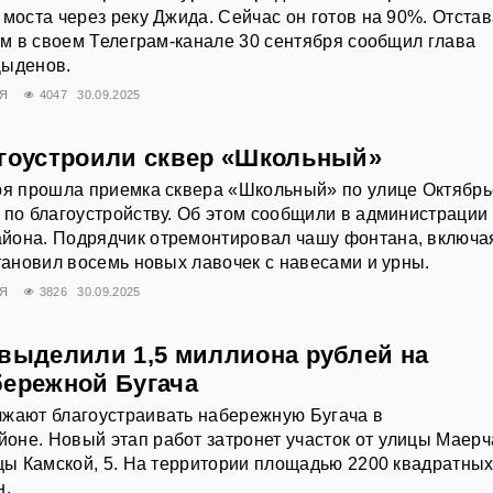
 моста через реку Джида. Сейчас он готов на 90%. Отста
том в своем Телеграм-канале 30 сентября сообщил глава
Цыденов.
Я
4047
30.09.2025
агоустроили сквер «Школьный»
ря прошла приемка сквера «Школьный» по улице Октябрь
 по благоустройству. Об этом сообщили в администрации
йона. Подрядчик отремонтировал чашу фонтана, включа
становил восемь новых лавочек с навесами и урны.
Я
3826
30.09.2025
 выделили 1,5 миллиона рублей на
бережной Бугача
лжают благоустраивать набережную Бугача в
не. Новый этап работ затронет участок от улицы Маерч
ицы Камской, 5. На территории площадью 2200 квадратны
н.