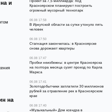
Проект за 7,5 миллиарда: под
на и
Красноярском планируют построить
огромный мусорный технопарк
06.08 17:58
этом
В Иркутской области за сутки утонуло пять
человек
06.08 17:50
Стагнация закончилась: в Красноярске
снова дорожают квартиры
06.08 17:47
Пробки неизбежны: в центре Красноярска
на полтора месяца сузят проезд по Карла
жения
Маркса
06.08 17:41
Золотодобытчики заплатили 30 миллионов
рублей за отравление рек в Красноярском
крае
ин на
06.08 17:40
«Музыкальный» Дом ксендза в