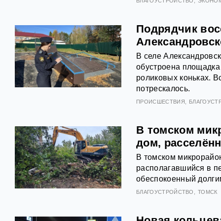
БЛАГОУСТРОЙСТВО
ЭКОНОМ
Подрядчик вос
Александровск
В селе Александровск
обустроена площадка 
роликовых коньках. В
потрескалось.
ПРОИСШЕСТВИЯ
БЛАГОУСТ
В томском мик
дом, расселённ
В томском микрорайо
располагавшийся в пе
обеспокоенный долгим
БЛАГОУСТРОЙСТВО
ТОМСК
Новая кольцев