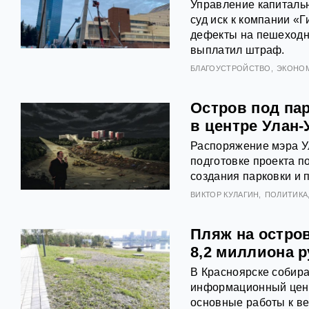
Управление капиталь
суд иск к компании «
дефекты на пешеходн
выплатил штраф.
БЛАГОУСТРОЙСТВО
ЭКОНОМ
Остров под пар
в центре Улан-
Распоряжение мэра У
подготовке проекта п
создания парковки и 
ВИКТОР КУЛАГИН
ПОЛИТИКА
Пляж на остров
8,2 миллиона 
В Красноярске собира
информационный цент
основные работы к ве