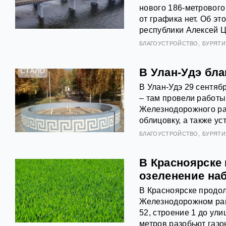
нового 186-метрового
от графика нет. Об э
республики Алексей 
БЛАГОУСТРОЙСТВО
БУРЯТИ
В Улан-Удэ бл
В Улан-Удэ 29 сентяб
– там провели работы
Железнодорожного ра
облицовку, а также у
БЛАГОУСТРОЙСТВО
БУРЯТИ
В Красноярске
озеленение на
В Красноярске продо
Железнодорожном райо
52, строение 1 до ул
метров разобьют газо