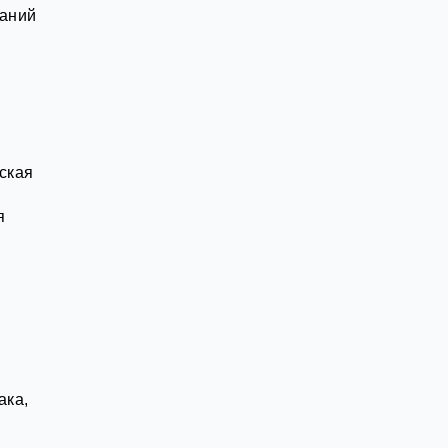
ваний
ская
я
ака,
х