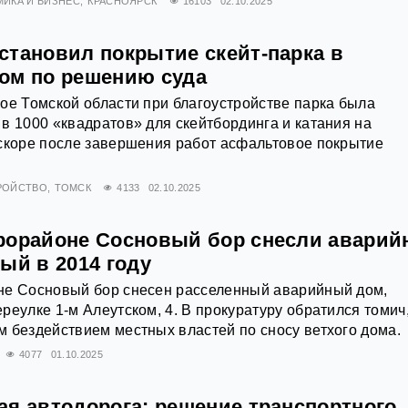
ИКА И БИЗНЕС
КРАСНОЯРСК
16103
02.10.2025
становил покрытие скейт-парка в
ом по решению суда
ое Томской области при благоустройстве парка была
в 1000 «квадратов» для скейтбординга и катания на
скоре после завершения работ асфальтовое покрытие
РОЙСТВО
ТОМСК
4133
02.10.2025
рорайоне Сосновый бор снесли авари
ый в 2014 году
не Сосновый бор снесен расселенный аварийный дом,
реулке 1-м Алеутском, 4. В прокуратуру обратился томич
 бездействием местных властей по сносу ветхого дома.
4077
01.10.2025
ая автодорога: решение транспортного