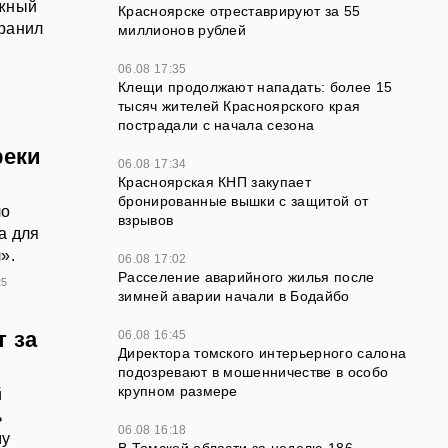
ажный
Красноярске отреставрируют за 55
транил
миллионов рублей
06.08 17:35
Клещи продолжают нападать: более 15
тысяч жителей Красноярского края
пострадали с начала сезона
реки
06.08 17:34
Красноярская КНП закупает
бронированные вышки с защитой от
ло
взрывов
а для
».
06.08 17:02
Расселение аварийного жилья после
25
зимней аварии начали в Бодайбо
т за
06.08 16:45
Директора томского интерьерного салона
подозревают в мошенничестве в особо
крупном размере
й
ь
06.08 16:18
му