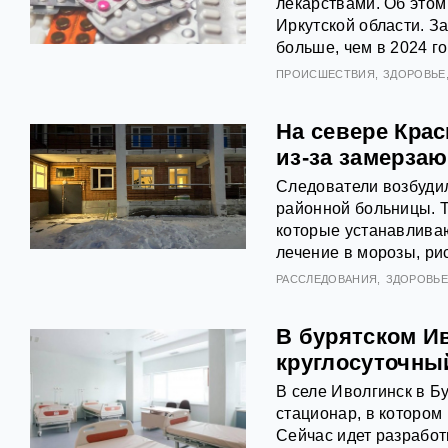
лекарствами. Об это
Иркутской области. З
больше, чем в 2024 го
ПРОИСШЕСТВИЯ
ЗДОРОВЬЕ
На севере Крас
из-за замерза
Следователи возбудил
районной больницы. Т
которые устанавлива
лечение в морозы, ри
РАССЛЕДОВАНИЯ
ЗДОРОВЬ
В бурятском И
круглосуточны
В селе Иволгинск в Б
стационар, в котором
Сейчас идет разработ