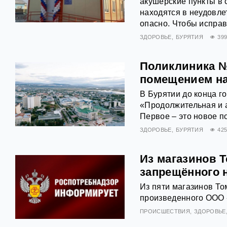
акушерские пункты в 
находятся в неудовле
опасно. Чтобы исправ
ЗДОРОВЬЕ
БУРЯТИЯ
39
Поликлиника №
помещением на
В Бурятии до конца г
«Продолжительная и а
Первое – это новое п
ЗДОРОВЬЕ
БУРЯТИЯ
42
Из магазинов 
запрещённого н
Из пяти магазинов То
произведенного ООО 
ПРОИСШЕСТВИЯ
ЗДОРОВЬЕ