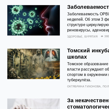
Заболеваемост
Заболеваемость ОРВИ
неделей. Об этом 3 ф
структуре циркулиру
риновирусы, аденови
ЗДОРОВЬЕ
БУРЯТИЯ
38
Томский инкуба
школах
Томское образование
власти рассуждают о
спортом в окружении 
туберкулёза.
ОКТЯБРИНА ТИХОНОВА
ПОЛ
За некачествен
стоматологиче