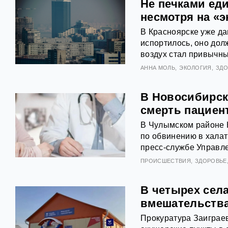
Не печками ед
несмотря на «
В Красноярске уже дав
испортилось, оно дол
воздух стал привычны
АННА МОЛЬ
ЭКОЛОГИЯ
ЗДО
В Новосибирско
смерть пациен
В Чулымском районе 
по обвинению в халат
пресс-службе Управл
ПРОИСШЕСТВИЯ
ЗДОРОВЬЕ
В четырех сел
вмешательства
Прокуратура Заиграев