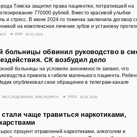
орода Томска защитил права пациентки, потратившей на
отезирование 770000 рублей. Вместо красивой улыбки
ь и стресс. В июне 2024-го томичка заключила договор с
иникой на комплексное лечение зубов и установку протез
МСК
4599
30.01.2026
ой больницы обвинил руководство в см
бездействия. СК возбудил дело
нной больницы на условиях анонимности заявил, что
руководства привела к гибели маленького пациента. Ребен
 Медик опубликовал свое обращение в телеграм-канале
РАССЛЕДОВАНИЯ
КРАСНОЯРСК
19515
30.01.2026
 стали чаще травиться наркотиками,
екарствами
вырос процент отравлений наркотиками, алкоголем и