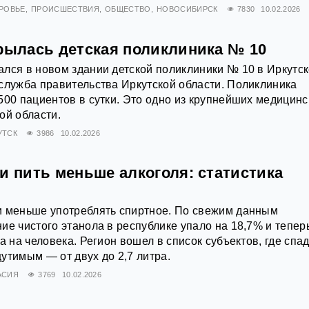
РОВЬЕ
ПРОИСШЕСТВИЯ
ОБЩЕСТВО
НОВОСИБИРСК
7830
10.02.2026
крылась детская поликлиника № 10
лся в новом здании детской поликлиники № 10 в Иркутск
служба правительства Иркутской области. Поликлиника
500 пациентов в сутки. Это одно из крупнейших медицинс
ой области.
УТСК
3986
10.02.2026
и пить меньше алкоголя: статистика
и меньше употреблять спиртное. По свежим данным
ие чистого этанола в республике упало на 18,7% и тепер
а на человека. Регион вошел в список субъектов, где спа
утимым — от двух до 2,7 литра.
АСИЯ
3769
10.02.2026