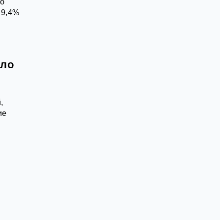
по
 9,4%
ело
,
ие