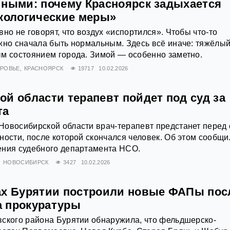
иными: почему Красноярск задыхается
экологические меры»
но не говорят, что воздух «испортился». Чтобы что-то
жно сначала быть нормальным. Здесь всё иначе: тяжёлы
м состоянием города. Зимой — особенно заметно.
РОВЬЕ
КРАСНОЯРСК
19717
10.02.2026
й области терапевт пойдет под суд за
та
Новосибирской области врач-терапевт предстанет перед
ности, после которой скончался человек. Об этом сообщи
ения судебного департамента НСО.
НОВОСИБИРСК
3427
10.02.2026
ах Бурятии построили новые ФАПы пос
 прокуратуры
ского района Бурятии обнаружила, что фельдшерско-