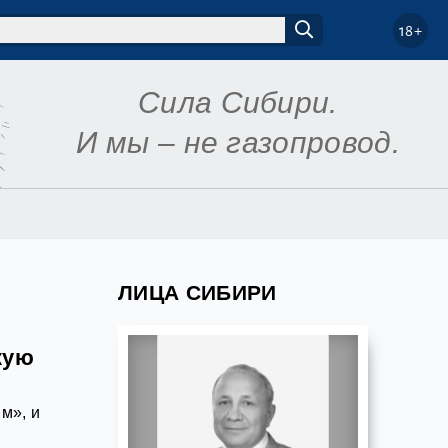
18+
Сила Сибири.
И мы – не газопровод.
ЛИЦА СИБИРИ
кую
м», и