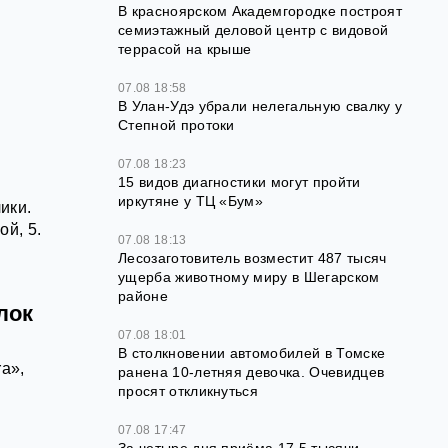
В красноярском Академгородке построят
семиэтажный деловой центр с видовой
террасой на крыше
07.08 18:58
В Улан-Удэ убрали нелегальную свалку у
Степной протоки
07.08 18:23
15 видов диагностики могут пройти
иркутяне у ТЦ «Бум»
ики.
й, 5.
07.08 18:13
Лесозаготовитель возместит 487 тысяч
ущерба животному миру в Шегарском
районе
лок
07.08 18:01
В столкновении автомобилей в Томске
a»,
ранена 10-летняя девочка. Очевидцев
просят откликнуться
07.08 17:47