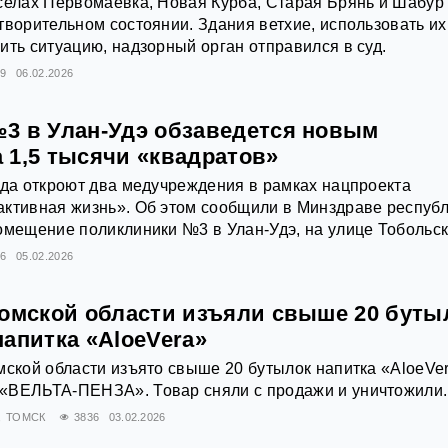
селах Первомаевка, Новая Курба, Старая Брянь и Шабур
творительном состоянии. Здания ветхие, использовать их
ить ситуацию, надзорный орган отправился в суд.
99
06.02.2026
3 в Улан-Удэ обзаведется новым
 1,5 тысячи «квадратов»
ода откроют два медучреждения в рамках нацпроекта
ктивная жизнь». Об этом сообщили в Минздраве республ
омещение поликлиники №3 в Улан-Удэ, на улице Тобольско
56
05.02.2026
Томской области изъяли свыше 20 буты
апитка «AloeVera»
мской области изъято свыше 20 бутылок напитка «AloeVer
«ВЕЛЬТА-ПЕНЗА». Товар сняли с продажи и уничтожили.
ТОМСК
3836
03.02.2026