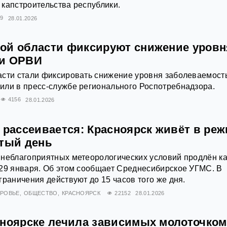
капстроительства республики.
09
28.01.2026
ой области фиксируют снижение уровн
ти ОРВИ
асти стали фиксировать снижение уровня заболеваемост
или в пресс-службе регионального Роспотребнадзора.
4156
28.01.2026
 рассеивается: Красноярск живёт в ре
ятый день
 неблагоприятных метеорологических условий продлён ка
 29 января. Об этом сообщает Среднесибирское УГМС. В
граничения действуют до 15 часов того же дня.
РОВЬЕ
ОБЩЕСТВО
КРАСНОЯРСК
22152
28.01.2026
сноярске лечила зависимых молоточком