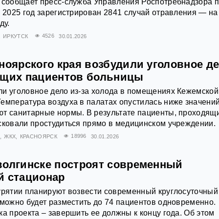
м сообщает пресс-служба Управления Роспотребнадзора 
а 2025 год зарегистрирован 2841 случай отравления — на
ду.
ИРКУТСК
4526
30.01.2026
ноярского края возбудили уголовное д
ющих пациентов больницы
и уголовное дело из-за холода в помещениях Кежемской
емпература воздуха в палатах опустилась ниже значений
ют санитарные нормы. В результате пациенты, проходящ
сковали простудиться прямо в медицинском учреждении.
Е
ЖКХ
КРАСНОЯРСК
18996
30.01.2026
волгинске построят современный
й стационар
урятии планируют возвести современный круглосуточный
 можно будет разместить до 74 пациентов одновременно.
ка проекта – завершить ее должны к концу года. Об этом