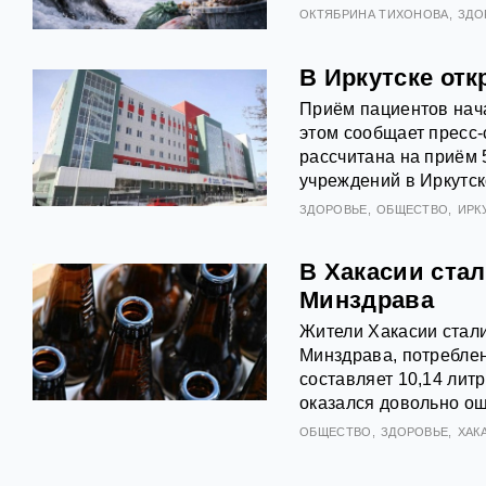
ОКТЯБРИНА ТИХОНОВА
ЗДО
В Иркутске от
Приём пациентов нача
этом сообщает пресс-
рассчитана на приём 
учреждений в Иркутск
ЗДОРОВЬЕ
ОБЩЕСТВО
ИРК
В Хакасии стал
Минздрава
Жители Хакасии стал
Минздрава, потреблен
составляет 10,14 литр
оказался довольно ощ
ОБЩЕСТВО
ЗДОРОВЬЕ
ХАК