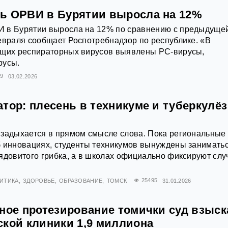
ь ОРВИ в Бурятии выросла на 12%
 в Бурятии выросла на 12% по сравнению с предыдуще
евраля сообщает Роспотребнадзор по республике. «В
ющих респираторных вирусов выявлены РС-вирусы,
русы.
09
03.02.2026
тор: плесень в техникуме и туберкулёз
 задыхается в прямом смысле слова. Пока региональные
б инновациях, студенты техникумов вынуждены занимать
ядовитого грибка, а в школах официально фиксируют слу
ИТИКА
ЗДОРОВЬЕ
ОБРАЗОВАНИЕ
ТОМСК
25495
31.01.2026
ное протезирование томички суд взыск
ской клиники 1,9 миллиона