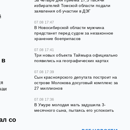
За четыре дня приёма 17,5 тысячи
избирателей Томской области подали
заявления об участии в ДЭГ
й
07.08 17:47
В Новосибирской области мужчина
предстанет перед судом за незаконное
хранение боеприпасов
07.08 17:41
Три новых объекта Таймыра официально
 в
появились на географических картах
07.08 17:39
Сын красноярского депутата построит на
ся
острове Молокова досуговый комплекс за
27 миллионов
чаи
07.08 17:36
В Ужуре молодая мать задушила 3-
месячного сына, пытаясь его успокоить
ал со