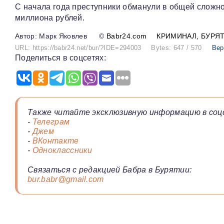
C начала года преступники обманули в общей сложн
миллиона рублей.
Марк Яковлев
©
Babr24.com
КРИМИНАЛ
БУРЯ
URL: https://babr24.net/bur/?IDE=294003
Bytes: 647 / 570
Вер
Поделиться в соцсетях:
Также читайте эксклюзивную информацию в соц
-
Телеграм
-
Джем
-
ВКонтакте
-
Одноклассники
Связаться с редакцией Бабра в Бурятии:
bur.babr@gmail.com