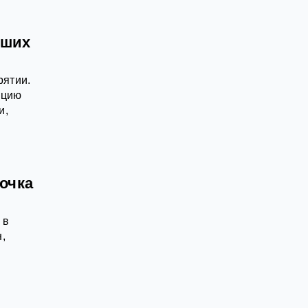
вших
рятии.
ицию
и,
очка
 в
,