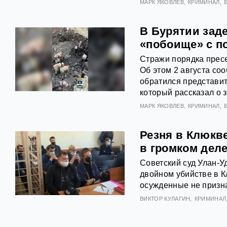
МАРК ЯКОВЛЕВ
КРИМИНАЛ
В Бурятии зад
«побоище» с п
Стражи порядка прес
Об этом 2 августа со
обратился представи
который рассказал о
МАРК ЯКОВЛЕВ
КРИМИНАЛ
Резня в Клюкв
в громком дел
Советский суд Улан-У
двойном убийстве в К
осужденные не призна
ВИКТОР КУЛАГИН
КРИМИНАЛ