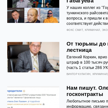
Габагуева
У наших коллег из "Г
тункинского райсовет
вопроса, и пришли к 
соответствует действи
ФОКС СМИТ
КРИМИНАЛ
ЭКО
От тюрьмы до 
лестница
Евгений Коркин, врио
штраф в 100 тысяч р
(часть 1 статьи 286 УК
ВИКТОР КУЛАГИН
КРИМИНАЛ
Нам пишут. Оле
госконтракты
Любопытное письмо п
информацию, связанн