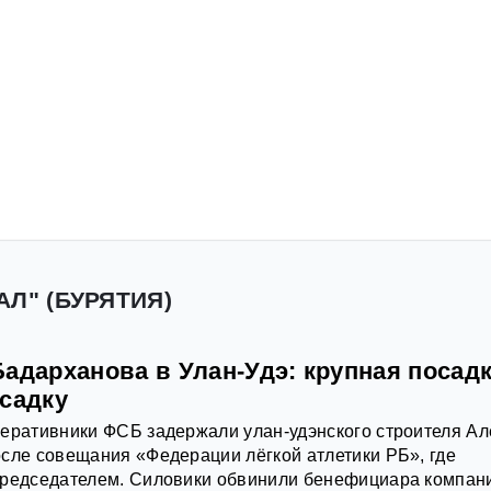
АЛ" (БУРЯТИЯ)
адарханова в Улан-Удэ: крупная посад
осадку
еративники ФСБ задержали улан-удэнского строителя Ал
сле совещания «Федерации лёгкой атлетики РБ», где
председателем. Силовики обвинили бенефициара компан