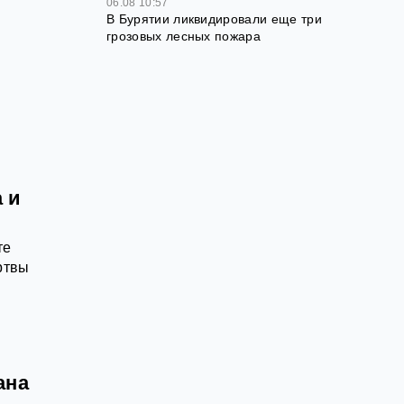
06.08 10:57
В Бурятии ликвидировали еще три
грозовых лесных пожара
 и
те
ртвы
ана