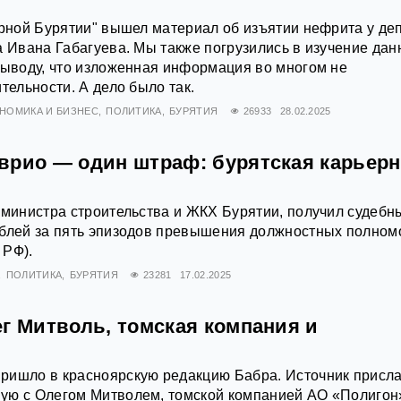
орной Бурятии" вышел материал об изъятии нефрита у де
а Ивана Габагуева. Мы также погрузились в изучение дан
выводу, что изложенная информация во многом не
тельности. А дело было так.
НОМИКА И БИЗНЕС
ПОЛИТИКА
БУРЯТИЯ
26933
28.02.2025
врио — один штраф: бурятская карьер
 министра строительства и ЖКХ Бурятии, получил судебн
ублей за пять эпизодов превышения должностных полном
 РФ).
ПОЛИТИКА
БУРЯТИЯ
23281
17.02.2025
г Митволь, томская компания и
ришло в красноярскую редакцию Бабра. Источник присл
ую с Олегом Митволем, томской компанией АО «Полигон