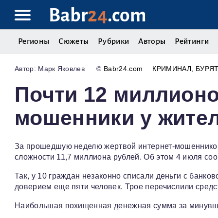
Babr
24
.com
Регионы
Сюжеты
Рубрики
Авторы
Рейтинги
Марк Яковлев
©
Babr24.com
КРИМИНАЛ
БУРЯ
Почти 12 миллионо
мошенники у жител
За прошедшую неделю жертвой интернет-мошенников
сложности 11,7 миллиона рублей. Об этом 4 июля со
Так, у 10 граждан незаконно списали деньги с банко
доверием еще пяти человек. Трое перечислили средс
Наибольшая похищенная денежная сумма за минувшу