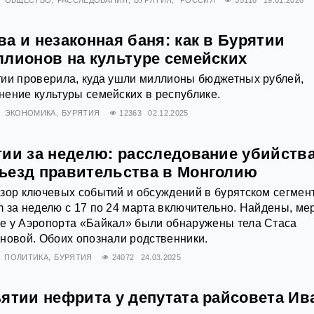
ОБЩЕСТВО
РАССЛЕДОВАНИЯ
БУРЯТИЯ
РОССИЯ
35118
19.01.2026
а и незаконная баня: как в Бурятии
ллионов на культуре семейских
тии проверила, куда ушли миллионы бюджетных рублей,
ение культуры семейских в республике.
ЭКОНОМИКА
БУРЯТИЯ
12363
02.12.2025
тии за неделю: расследование убийства
ъезд правительства в Монголию
зор ключевых событий и обсуждений в бурятском сегмен
 за неделю с 17 по 24 марта включительно. Найдены, ме
е у Аэропорта «Байкал» были обнаружены тела Стаса
новой. Обоих опознали родственники.
ПОЛИТИКА
БУРЯТИЯ
24072
24.03.2025
ъятии нефрита у депутата райсовета Ив