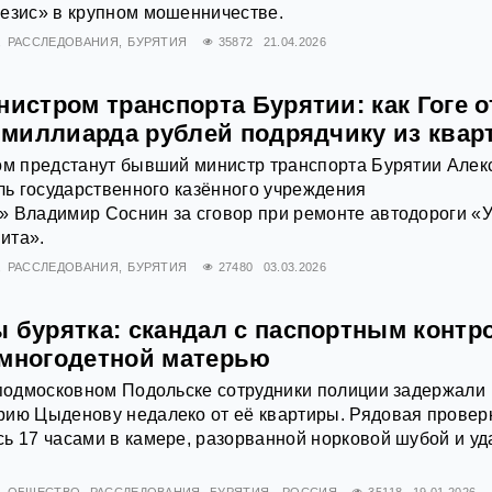
незис» в крупном мошенничестве.
РАССЛЕДОВАНИЯ
БУРЯТИЯ
35872
21.04.2026
нистром транспорта Бурятии: как Гоге 
2 миллиарда рублей подрядчику из ква
ом предстанут бывший министр транспорта Бурятии Алек
ель государственного казённого учреждения
 Владимир Соснин за сговор при ремонте автодороги «У
ита».
РАССЛЕДОВАНИЯ
БУРЯТИЯ
27480
03.03.2026
ы бурятка: скандал с паспортным контр
 многодетной матерью
 подмосковном Подольске сотрудники полиции задержали
рию Цыденову недалеко от её квартиры. Рядовая провер
ь 17 часами в камере, разорванной норковой шубой и у