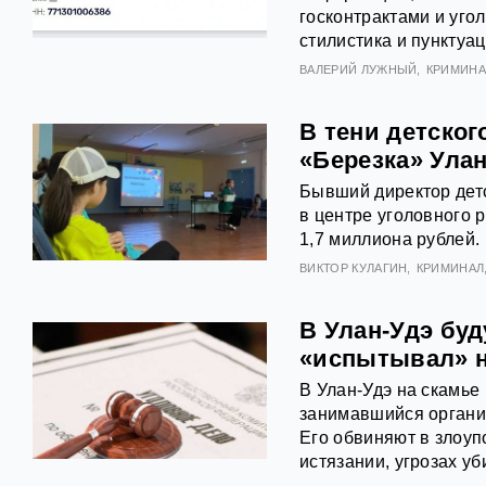
госконтрактами и уг
стилистика и пунктуа
ВАЛЕРИЙ ЛУЖНЫЙ
КРИМИНА
В тени детског
«Березка» Улан
Бывший директор детс
в центре уголовного
1,7 миллиона рублей.
ВИКТОР КУЛАГИН
КРИМИНАЛ
В Улан-Удэ бу
«испытывал» н
В Улан-Удэ на скамье
занимавшийся органи
Его обвиняют в злоу
истязании, угрозах у