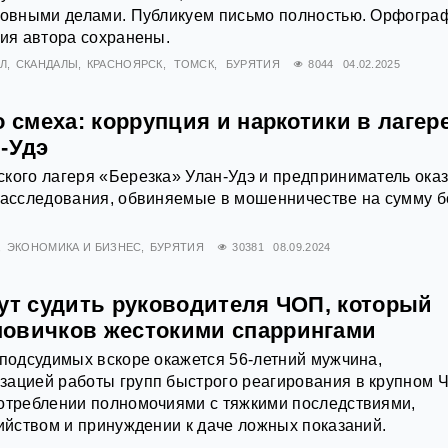
оловными делами. Публикуем письмо полностью. Орфогра
ция автора сохранены.
Л
СКАНДАЛЫ
КРАСНОЯРСК
ТОМСК
БУРЯТИЯ
8044
04.02.2025
о смеха: коррупция и наркотики в лагер
-Удэ
кого лагеря «Березка» Улан-Удэ и предприниматель ока
 расследования, обвиняемые в мошенничестве на сумму 
ЭКОНОМИКА И БИЗНЕС
БУРЯТИЯ
30381
08.09.2024
дут судить руководителя ЧОП, который
овичков жестокими спаррингами
 подсудимых вскоре окажется 56-летний мужчина,
зацией работы групп быстрого реагирования в крупном 
потреблении полномочиями с тяжкими последствиями,
бийством и принуждении к даче ложных показаний.