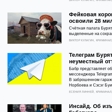
ВИКТОР КУЛАГИН
КРИМИНАЛ
Фейковая коров
освоили 28 ми
Счётная палата Буря
выделенные на сохран
ВИКТОР КУЛАГИН
КРИМИНАЛ
Телеграм Буря
неуместный от
Бабр представляет об
мессенджера Telegram
В заброшенном гараж
Норбоева и Сэсэг Буи
ЕСЕНИЯ ЛИННЕЙ
КРИМИНАЛ
Инсайд. Об из