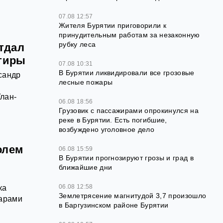
07.08 12:57
Жителя Бурятии приговорили к
принудительным работам за незаконную
рубку леса
отдал
ртиры
07.08 10:31
В Бурятии ликвидировали все грозовые
сандр
лесные пожары
лан-
06.08 18:56
Грузовик с пассажирами опрокинулся на
реке в Бурятии. Есть погибшие,
возбуждено уголовное дело
олем
06.08 15:59
В Бурятии прогнозируют грозы и град в
ближайшие дни
06.08 12:58
ка
Землетрясение магнитудой 3,7 произошло
дарами
в Баргузинском районе Бурятии