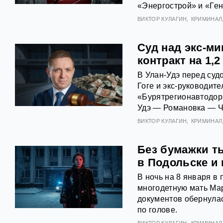
«Энергострой» и «Ге
ВИКТОР КУЛАГИН
КРИМИНАЛ
Суд над экс-ми
контракт на 1,
В Улан-Удэ перед суд
Гоге и экс-руководит
«Бурятрегионавтодор»
Удэ — Романовка — Ч
ВИКТОР КУЛАГИН
КРИМИНАЛ
Без бумажки т
в Подольске и
В ночь на 8 января в
многодетную мать Ма
документов обернулас
по голове.