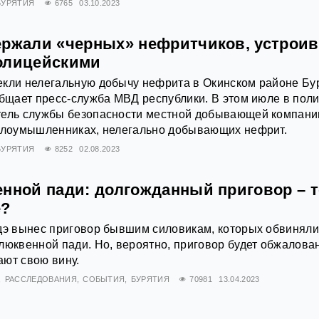
БУРЯТИЯ
6765
03.10.2023
ержали «черных» нефритчиков, устрои
олицейскими
екли нелегальную добычу нефрита в Окинском районе Бу
общает пресс-служба МВД республики. В этом июле в пол
тель службы безопасности местной добывающей компани
 злоумышленниках, нелегально добывающих нефрит.
БУРЯТИЯ
8252
02.08.2023
енной пади: долгожданный приговор – т
е?
дэ вынес приговор бывшим силовикам, которых обвиняли
люквенной пади. Но, вероятно, приговор будет обжалован
ют свою вину.
РАССЛЕДОВАНИЯ
СОБЫТИЯ
БУРЯТИЯ
70981
13.04.2023