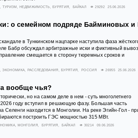
ТУРИЗМ
НЕДВИЖИМОСТЬ
БУРЯТИЯ
БАЙКАЛ
29292
25.06.2026
ки: о семейном подряде Байминовых и
скандале в Тункинском нацпарке наступила фаза жёстког
реле Бабр обсуждал арбитражные иски и фиктивный выво
аправление смещается в сторону тюремных сроков и
ЭКОНОМИКА
РАССЛЕДОВАНИЯ
БУРЯТИЯ
РОССИЯ
26955
25.06.2026
га вообще чья?
торически, но на самом деле в нем - суть многолетнего
 2026 году вступил в решающую фазу. Большая часть
а Селенги находится в Монголии. На реке Эгийн-Гол - пр
обираются построить ГЭС мощностью 315 МВт.
ОНОМИКА
МОНГОЛИЯ
БУРЯТИЯ
БАЙКАЛ
30214
09.06.2026