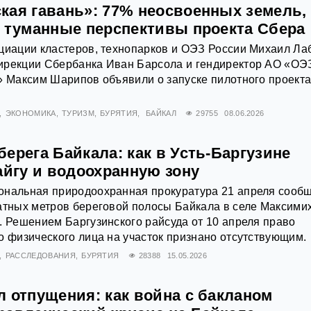
кая гавань»: 77% неосвоенных земель,
и туманные перспективы проекта Сбера
циации кластеров, технопарков и ОЭЗ России Михаил Ла
ирекции Сбербанка Иван Барсола и гендиректор АО «ОЭ
» Максим Шарипов объявили о запуске пилотного проект
ЭКОНОМИКА
ТУРИЗМ
БУРЯТИЯ
БАЙКАЛ
29755
08.06.2026
ерега Байкала: как в Усть-Баргузине
айгу и водоохранную зону
ональная природоохранная прокуратура 21 апреля сооб
атных метров береговой полосы Байкала в селе Максими
. Решением Баргузинского райсуда от 10 апреля право
о физического лица на участок признано отсутствующим.
РАССЛЕДОВАНИЯ
БУРЯТИЯ
28388
15.05.2026
 отпущения: как война с бакланом