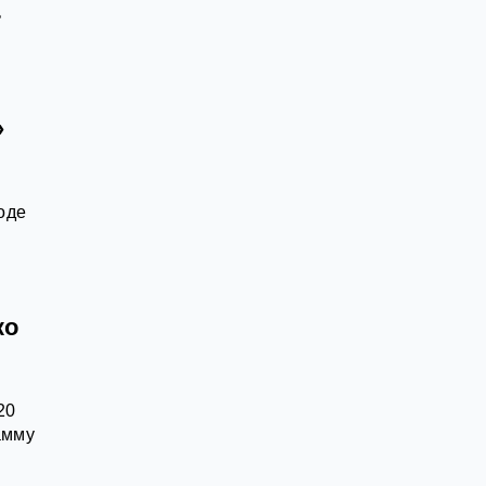
ь
»
оде
ко
20
амму