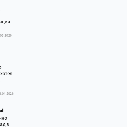
,
а
ляции
.05.2026
о
хотел
а
4.04.2026
ны
енно
ад в