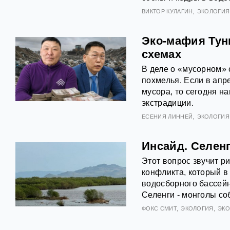
ВИКТОР КУЛАГИН
ЭКОЛОГИЯ
Эко-мафия Тун
схемах
В деле о «мусорном» 
похмелья. Если в ап
мусора, то сегодня н
экстрадиции.
ЕСЕНИЯ ЛИННЕЙ
ЭКОЛОГИЯ
Инсайд. Селен
Этот вопрос звучит ри
конфликта, который в
водосборного бассейн
Селенги - монголы с
ФОКС СМИТ
ЭКОЛОГИЯ
ЭК