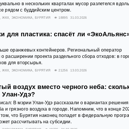
буквально в нескольких кварталах мусор разлетелся вдол
же рядом с буддийским центром.
ЖКХ
ЭКОНОМИКА
БУРЯТИЯ
18895
31.03.2026
и для пластика: спасёт ли «ЭкоАльянс
ольше оранжевых контейнеров. Региональный оператор
о расширении проекта раздельного сбора отходов: в гор
ков для вторсырья.
ЖКХ
ЭКОНОМИКА
БУРЯТИЯ
21256
13.03.2026
ый воздух вместо черного неба: сколь
 Улан-Удэ?
писал: В мэрии Улан-Удэ рассказали о вариантах решения
а и грязного воздуха в городе. Напомним, что в конце 20
о том, что Бурятия наконец попадет в федеральную прогр
ожет рассчитывать на субсидии.