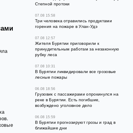
Степной протоки
07.08 15:58
Три человека отравились продуктами
горения на пожаре в Улан-Удэ
сами
07.08 12:57
Жителя Бурятии приговорили к
принудительным работам за незаконную
яла
рубку леса
07.08 10:31
В Бурятии ликвидировали все грозовые
лесные пожары
06.08 18:56
Грузовик с пассажирами опрокинулся на
реке в Бурятии. Есть погибшие,
возбуждено уголовное дело
ка
06.08 15:59
ров.
В Бурятии прогнозируют грозы и град в
ковые
ближайшие дни