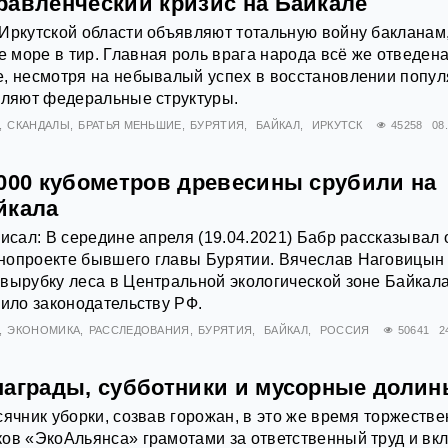
равленческий кризис на Байкале
Иркутской области объявляют тотальную войну бакланам
море в тир. Главная роль врага народа всё же отведен
е, несмотря на небывалый успех в восстановлении попу
вляют федеральные структуры.
СКАНДАЛЫ
БРАТЬЯ МЕНЬШИЕ
БУРЯТИЯ
БАЙКАЛ
ИРКУТСК
45258
08
 000 кубометров древесины срубили на
йкала
писал: В середине апреля (19.04.2021) Бабр рассказывал 
нопроекте бывшего главы Бурятии. Вячеслав Наговицын 
вырубку леса в Центральной экологической зоне Байкал
чило законодательству РФ.
ЭКОНОМИКА
РАССЛЕДОВАНИЯ
БУРЯТИЯ
БАЙКАЛ
РОССИЯ
50641
2
награды, субботники и мусорные доли
сячник уборки, созвав горожан, в это же время торжеств
ов «ЭкоАльянса» грамотами за ответственный труд и вкл