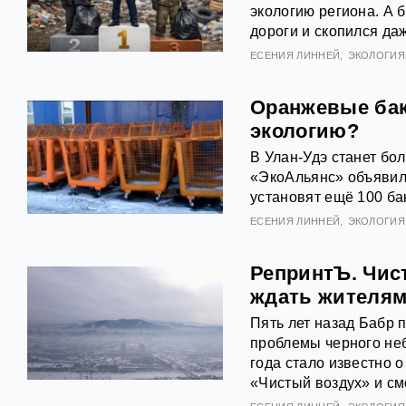
экологию региона. А 
дороги и скопился да
ЕСЕНИЯ ЛИННЕЙ
ЭКОЛОГИЯ
Оранжевые бак
экологию?
В Улан-Удэ станет б
«ЭкоАльянс» объявил 
установят ещё 100 ба
ЕСЕНИЯ ЛИННЕЙ
ЭКОЛОГИЯ
РепринтЪ. Чист
ждать жителям
Пять лет назад Бабр 
проблемы черного неб
года стало известно 
«Чистый воздух» и см