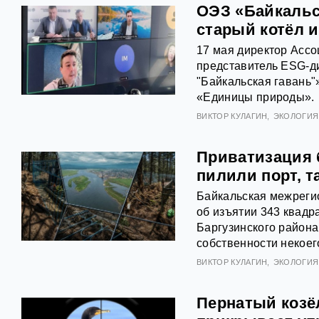
ОЭЗ «Байкальс
старый котёл 
17 мая директор Ассо
представитель ESG-д
"Байкальская гавань"
«Единицы природы».
ВИКТОР КУЛАГИН
ЭКОЛОГИЯ
Приватизация б
пилили порт, т
Байкальская межреги
об изъятии 343 квадр
Баргузинского района
собственности некоег
ВИКТОР КУЛАГИН
ЭКОЛОГИЯ
Пернатый козёл