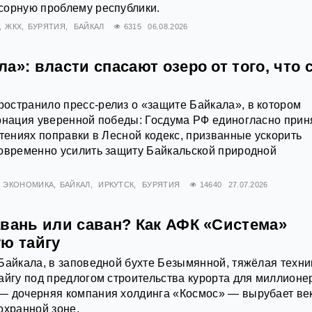
сорную проблему республики.
ЖКХ
БУРЯТИЯ
БАЙКАЛ
6315
06.08.2026
а»: власти спасают озеро от того, что 
остранило пресс-релиз о «защите Байкала», в котором
тонация уверенной победы: Госдума РФ единогласно прин
чтениях поправки в Лесной кодекс, призванные ускорить
новременно усилить защиту Байкальской природной
ЭКОНОМИКА
БАЙКАЛ
ИРКУТСК
БУРЯТИЯ
14640
27.07.2026
авань или саван? Как АФК «Система»
ую тайгу
Байкала, в заповедной бухте Безымянной, тяжёлая техни
айгу под предлогом строительства курорта для миллионе
— дочерняя компания холдинга «Космос» — вырубает ве
охранной зоне.