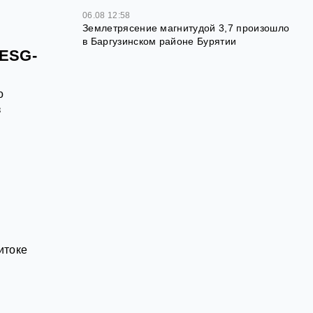
06.08 12:58
Землетрясение магнитудой 3,7 произошло
в Баргузинском районе Бурятии
 ESG-
о
з
итоке