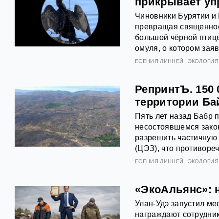
прикрывает уп
Чиновники Бурятии и 
превращая священное 
большой чёрной птиц
омуля, о котором зая
ЕСЕНИЯ ЛИННЕЙ
ЭКОЛОГИЯ
РепринтЪ. 150
территории Ба
Пять лет назад Бабр 
несостоявшемся зако
разрешить частичную 
(ЦЭЗ), что противоре
ЕСЕНИЯ ЛИННЕЙ
ЭКОЛОГИЯ
«ЭкоАльянс»: 
Улан-Удэ запустил ме
награждают сотрудник