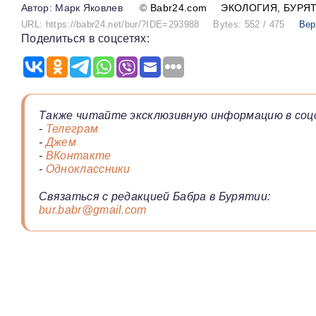
Марк Яковлев
©
Babr24.com
ЭКОЛОГИЯ
БУРЯ
URL: https://babr24.net/bur/?IDE=293988
Bytes: 552 / 475
Вер
Поделиться в соцсетях:
Также читайте эксклюзивную информацию в соц
-
Телеграм
-
Джем
-
ВКонтакте
-
Одноклассники
Связаться с редакцией Бабра в Бурятии:
bur.babr@gmail.com