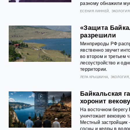
разному обнажили му
ЕСЕНИЯ ЛИННЕЙ
ЭКОЛОГИЯ
«Защита Байкал
разрешили
Минприроды РФ распр
явственно звучит ин
во втором и третьем 
лесоустройство и од
территории.
ЛЕРА КРЫШКИНА
ЭКОЛОГИЯ
Байкальская г
хоронит веков
На восточном берегу 
уничтожает вековую т
Местный застройщик 
сосны и кедры в водо