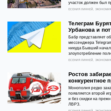
участок должен был п
ЕСЕНИЯ ЛИННЕЙ
ЭКОНОМИ
Телеграм Буря
Урбанова и по
Бабр представляет об
мессенджера Telegram
никуда Бывший начал
злоупотребление пол
ЕСЕНИЯ ЛИННЕЙ
ЭКОНОМИ
Ростов забирае
конкурентное 
Монополия редко зака
появляется второй игр
и без скидки на преж
ЛВРЗ.
ЕСЕНИЯ ЛИННЕЙ
ЭКОНОМИ