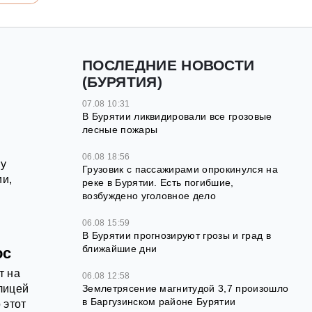
ПОСЛЕДНИЕ НОВОСТИ
(БУРЯТИЯ)
07.08 10:31
В Бурятии ликвидировали все грозовые
лесные пожары
06.08 18:56
ту
Грузовик с пассажирами опрокинулся на
ии,
реке в Бурятии. Есть погибшие,
возбуждено уголовное дело
06.08 15:59
В Бурятии прогнозируют грозы и град в
ближайшие дни
ос
т на
06.08 12:58
лицей
Землетрясение магнитудой 3,7 произошло
в Баргузинском районе Бурятии
 этот