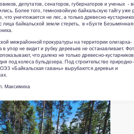
ловиков, депутатов, сенаторов, губернаторов и ученых - 
вились. Более того, темнохвойную байкальскую тайгу уже 
 что уничтожается не лес, а только древесно-кустарник
» с лица байкальской земли стереть, в «Бухте Безымянна
ника.
кой межрайонной прокуратуры на территории олигарха-
 в упор не видит и рубку деревьев не останавливает. Фот
опоказывают, что далеко не только древесно-кустарнико
дня под колеса бульдозера. Под строительство природно-
 ОЭЗ «Байкальская гавань» вырубаются деревья и
ах.
п. Максимиха