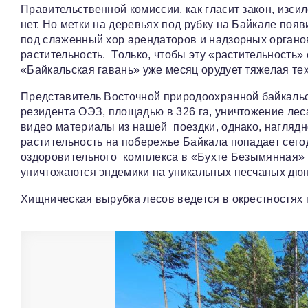
Правительственной комиссии, как гласит закон, изси
нет. Но метки на деревьях под рубку на Байкале поя
под слаженный хор арендаторов и надзорных органов,
растительность. Только, чтобы эту «растительность
«Байкальская гавань» уже месяц орудует тяжелая тех
Представитель Восточной природоохранной байкальс
резидента ОЭЗ, площадью в 326 га, уничтожение леса
видео материалы из нашей поездки, однако, наглядн
растительность на побережье Байкала попадает сего
оздоровительного комплекса в «Бухте Безымянная»
уничтожаются эндемики на уникальных песчаных дюн
Хищническая вырубка лесов ведется в окрестностях 