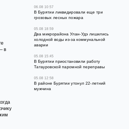
06.08 10:57
В Бурятии ликвидировали еще три
грозовых лесных пожара
05.08 18:59
Два микрорайона Улан-Удэ лишились
холодной воды из-за коммунальной
те
аварии
– в
05.08 15:45
В Бурятии приостановили работу
Татауровской паромной переправы
05.08 12:58
В районе Бурятии утонул 22-летний
мужчина
когда
зчику
ским