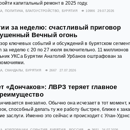
ройти капитальный ремонт в 2025 году.
КА
ПОЛИТИКА
БЛАГОУСТРОЙСТВО
БУРЯТИЯ
10986
29.07.2026
тии за неделю: счастливый приговор
тушенный Вечный огонь
зор ключевых событий и обсуждений в бурятском сегмен
 за неделю с 20 по 27 июля включительно. 11 миллионов 
ьник УКСа Бурятии Анатолий Урбанов оштрафован за
номочиями.
КА
СКАНДАЛЫ
БУРЯТИЯ
2667
27.07.2026
т «Дончаков»: ЛВРЗ теряет главное
преимущество
нчивается внезапно. Обычно она исчезает в тот момент, 
ок, способный делать ту же работу быстрее, ближе к зака
ние заслуги. Именно это сейчас и происходит с Улан-Удэн
КА
КОРПОРАЦИИ
СОБЫТИЯ
БУРЯТИЯ
РОССИЯ
3651
24.07.2026