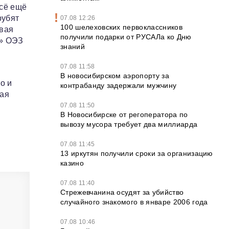
всё ещё
рубят
07.08 12:26
100 шелеховских первоклассников
овая
получили подарки от РУСАЛа ко Дню
я» ОЭЗ
знаний
07.08 11:58
В новосибирском аэропорту за
о и
контрабанду задержали мужчину
вая
07.08 11:50
В Новосибирске от регоператора по
вывозу мусора требует два миллиарда
07.08 11:45
13 иркутян получили сроки за организацию
казино
07.08 11:40
Стрежевчанина осудят за убийство
случайного знакомого в январе 2006 года
07.08 10:46