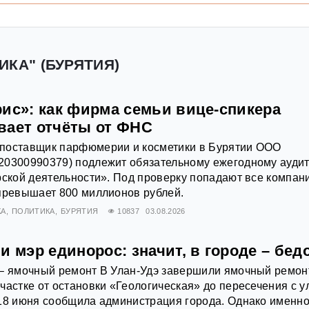
ИКА" (БУРЯТИЯ)
рис»: как фирма семьи вице-спикера
вает отчёты от ФНС
поставщик парфюмерии и косметики в Бурятии ООО
20300990379) подлежит обязательному ежегодному ауди
рской деятельности». Под проверку попадают все компан
превышает 800 миллионов рублей.
КА
ПОЛИТИКА
БУРЯТИЯ
10837
03.08.2026
и мэр единорос: значит, в городе – бед
 – ямочный ремонт В Улан-Удэ завершили ямочный ремон
частке от остановки «Геологическая» до пересечения с у
18 июня сообщила администрация города. Однако именно