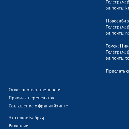
Телеграм:
Сергей
эл.почта:
k
Новосибир
Телеграм:
эл.почта:
n
Томск: Ни
Телеграм:
эл.почта:
t
Прислать с
Отказ от ответственности
Правила перепечаток
Соглашение о франчайзинге
Что такое Бабр24
Вакансии