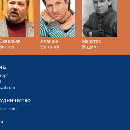
Савельев
Алешин
Мазитов
Виктор
Евгений
Вадим
ИЕ:
тор"
t
ail.com
РУДНИЧЕСТВО:
ail.com
ии