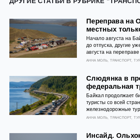
ДРУГИЕ СТАТЬИ В РУБРИКЕ "ТРАНСПО
Переправа на 
местных тольк
Начало августа на Ба
до отпуска, другие у
августа на переправе
АННА МОЛЬ
ТРАНСПОРТ
ТУ
Слюдянка в про
федеральная т
Байкал продолжает би
туристы со всей стр
железнодорожные туры
АННА МОЛЬ
ТРАНСПОРТ
ТУ
Инсайд. Ольхон