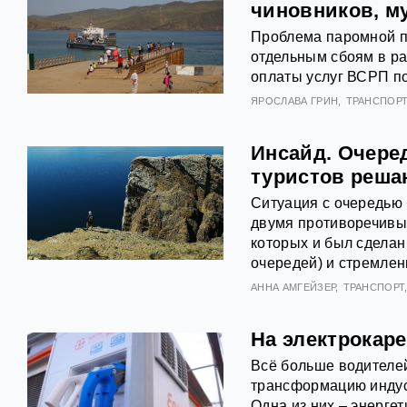
чиновников, м
Проблема паромной пе
отдельным сбоям в ра
оплаты услуг ВСРП п
ЯРОСЛАВА ГРИН
ТРАНСПОР
Инсайд. Очере
туристов реша
Ситуация с очередью 
двумя противоречивы
которых и был сделан
очередей) и стремлен
АННА АМГЕЙЗЕР
ТРАНСПОРТ
На электрокаре
Всё больше водителе
трансформацию индус
Одна из них – энерге