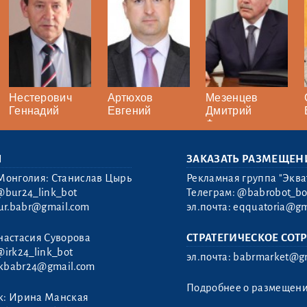
Нестерович
Артюхов
Мезенцев
Геннадий
Евгений
Дмитрий
Федорович
Ы
ЗАКАЗАТЬ РАЗМЕЩЕН
Монголия: Станислав Цырь
Рекламная группа "Эква
@bur24_link_bot
Телеграм:
@babrobot_bo
ur.babr@gmail.com
эл.почта:
eqquatoria@gm
настасия Суворова
СТРАТЕГИЧЕСКОЕ СОТ
@irk24_link_bot
эл.почта:
babrmarket@gm
rkbabr24@gmail.com
Подробнее о размещен
к: Ирина Манская