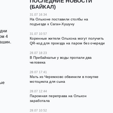
ПОСЛЕДНИЕ НОВОСТИ
(БАЙКАЛ)
31.07 16:34
На Ольхоне поставили столбы на
подъезде к Саган-Хушуну
 дни
31.07 10:57
ом 4
Коренные жители Ольхона могут получить
машин.
QR‑код для проезда на паром без очереди
28.07 18:23
В Прибайкалье у воды пропали два
человека
28.07 17:41
Мать из Черемхово обвинили в покупке
мотоцикла для сына
ные
28.07 12:44
Паромная переправа на Ольхон
заработала
28.07 10:52