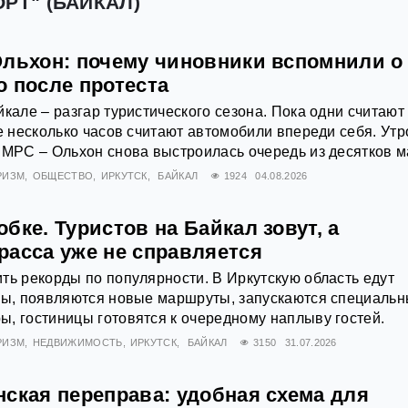
РТ" (БАЙКАЛ)
Ольхон: почему чиновники вспомнили о
о после протеста
йкале – разгар туристического сезона. Пока одни считают
же несколько часов считают автомобили впереди себя. Утр
 МРС – Ольхон снова выстроилась очередь из десятков 
РИЗМ
ОБЩЕСТВО
ИРКУТСК
БАЙКАЛ
1924
04.08.2026
бке. Туристов на Байкал зовут, а
расса уже не справляется
ть рекорды по популярности. В Иркутскую область едут
аны, появляются новые маршруты, запускаются специаль
, гостиницы готовятся к очередному наплыву гостей.
РИЗМ
НЕДВИЖИМОСТЬ
ИРКУТСК
БАЙКАЛ
3150
31.07.2026
ская переправа: удобная схема для