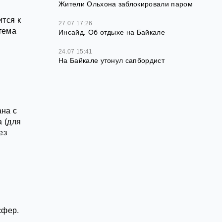
Жители Ольхона заблокировали паром
тся к
27.07 17:26
тема
Инсайд. Об отдыхе на Байкале
24.07 15:41
На Байкале утонул сапбордист
ана с
 (для
ез
сфер.