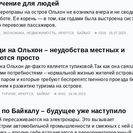
учение для людей
реправы на остров Ольхон не возникла вчера и не своди
боте. Ее корень — в том, как годами была выстроена сис
о перевозке пассажиров.
Т
ЭКОНОМИКА
НЕДВИЖИМОСТЬ
ИРКУТСК
БАЙКАЛ
5018
28.07.2026
ди на Ольхон – неудобства местных и
ются просто
на Ольхон де-факто является тупиковой.Так как она связ
ми потребностями – нормальной жизнью жителей острова
 паром и которые требуют беспрепятственного проезда б
ием к развитию туризма на острове.
ТУРИЗМ
ИРКУТСК
БАЙКАЛ
9461
24.06.2023
 по Байкалу – будущее уже наступило
й пересаживаются на электрокары. Это вызывает
трии автомобильной промышленности и смежных с ней 
тика – вполне себе встраивается в переориентированный