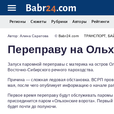
Babr
24
.com
Регионы
Сюжеты
Рубрики
Авторы
Рейтинги
Алина Саратова
©
Babr24.com
ТРАНСПОРТ
БА
Переправу на Ольх
Запуск паромной переправы с материка на остров Ол
Восточно-Сибирского речного пароходства.
Причина — сложная ледовая обстановка. ВСРП прове
мая, после чего опубликует информацию о начале р
Первое время переправу будут обслуживать паромы 
присоединится паром «Ольхонские ворота». Первый р
будет почти до полуночи.