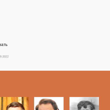
вать
09.2022