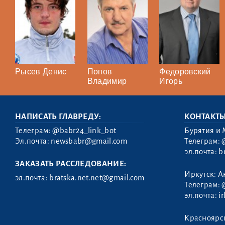
Рысев Денис
Попов
Федоровский
Владимир
Игорь
НАПИСАТЬ ГЛАВРЕДУ:
КОНТАКТ
Телеграм:
@babr24_link_bot
Бурятия и 
Эл.почта:
newsbabr@gmail.com
Телеграм:
эл.почта:
b
ЗАКАЗАТЬ РАССЛЕДОВАНИЕ:
Иркутск: А
эл.почта:
bratska.net.net@gmail.com
Телеграм:
эл.почта:
i
Красноярс
Панченко