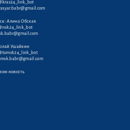
@kras24_link_bot
rasyar.babr@gmail.com
ск: Алина Обская
@nsk24_link_bot
sk.babr@gmail.com
колай Ушайкин
@tomsk24_link_bot
omsk.babr@gmail.com
вою новость