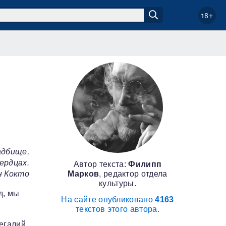
18+
адбище,
сердцах.
Автор текста:
Филипп
Марков
, редактор отдела
 Кокто
культуры.
д, мы
На сайте опубликовано
4163
текстов этого автора.
егалий,