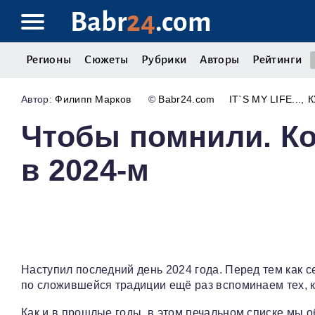
Babr
24
.com
Регионы
Сюжеты
Рубрики
Авторы
Рейтинги
Филипп Марков
©
Babr24.com
IT`S MY LIFE...
К
Чтобы помнили. Ко
в 2024‑м
Наступил последний день 2024 года. Перед тем как с
по сложившейся традиции ещё раз вспоминаем тех, к
Как и в прошлые годы, в этом печальном списке мы 