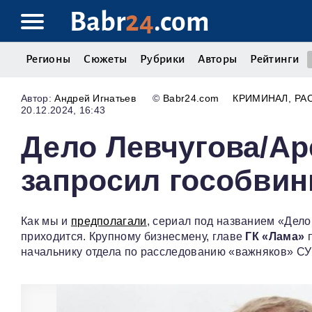
Babr
24
.com
Регионы
Сюжеты
Рубрики
Авторы
Рейтинги
Андрей Игнатьев
©
Babr24.com
КРИМИНАЛ
РА
20.12.2024, 16:43
Дело Левчугова/Ар
запросил гособвин
Как мы и
предполагали
, сериал под названием «Дело
приходится. Крупному бизнесмену, главе
ГК «Лама»
п
начальнику отдела по расследованию «важняков» СУ 