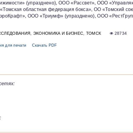
вижимости» (упразднено), ООО «Рассвет», ООО «Управл
«Томская областная федерация бокса», ОО «Томский со
эроКрафт», ООО «Триумф» (упразднено), ООО «РестГру
ССЛЕДОВАНИЯ
ЭКОНОМИКА И БИЗНЕС
ТОМСК
28734
ия для печати
Скачать PDF
сетях:
: