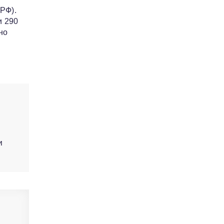
РФ).
и 290
но
и