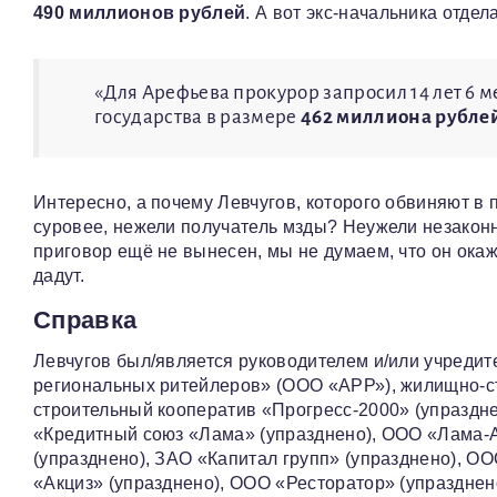
490 миллионов рублей
. А вот экс-начальника отде
«Для Арефьева прокурор запросил 14 лет 6 
государства в размере
462 миллиона рубле
Интересно, а почему Левчугов, которого обвиняют в 
суровее, нежели получатель мзды? Неужели незакон
приговор ещё не вынесен, мы не думаем, что он ока
дадут.
Справка
Левчугов был/является руководителем и/или учреди
региональных ритейлеров» (ООО «АРР»), жилищно-с
строительный кооператив «Прогресс-2000» (упраздне
«Кредитный союз «Лама» (упразднено), ООО «Лама-А
(упразднено), ЗАО «Капитал групп» (упразднено), О
«Акциз» (упразднено), ООО «Ресторатор» (упраздне