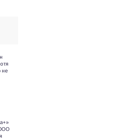
ан
Хотя
 не
ма+»
 ООО
я