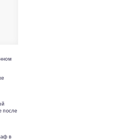
онном
же
ой
е после
раф в