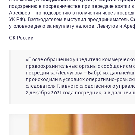
подозрению в посредничестве при передаче взятки в 
Арефьев – по подозрению в получении через посредни
УК РФ). Взяткодателем выступил предприниматель
С
уголовное дело за неуплату налогов. Левчугов и Аре
СК России:
«После обращения учредителя коммерческой
правоохранительные органы с сообщением о
посредника (Левчугова – Бабр) их дальнейш
происходили в условиях оперативно-розыс
следователя Главного следственного управл
2 декабря 2021 года посредник, а в дальне