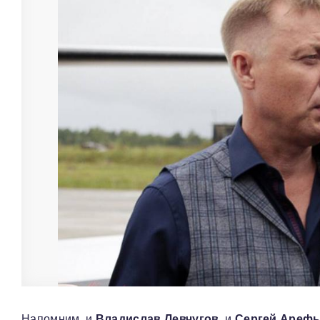
Напомним, и
Владислав Левчугов
, и
Сергей Ареф