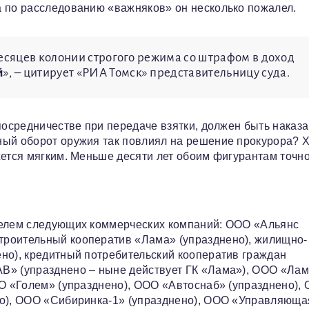
ла по расследованию «важняков» он несколько пожалел.
месяцев колонии строгого режима со штрафом в доход
й
», – цитирует «РИА Томск» представительницу суда.
посредничестве при передаче взятки, должен быть наказ
ный оборот оружия так повлиял на решение прокурора? 
жется мягким. Меньше десяти лет обоим фигурантам точно
телем следующих коммерческих компаний: ООО «Альянс
троительный кооператив «Лама» (упразднено), жилищно-
но), кредитный потребительский кооператив граждан
В» (упразднено – ныне действует ГК «Лама»), ООО «Ла
ОО «Голем» (упразднено), ООО «Автоснаб» (упразднено),
но), ООО «Сибиринка-1» (упразднено), ООО «Управляюща