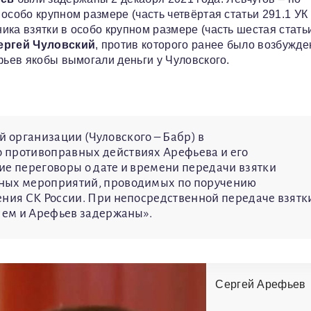
особо крупном размере (часть четвёртая статьи 291.1 УК 
ка взятки в особо крупном размере (часть шестая стать
ергей Чуловский
, против которого ранее было возбужде
фьев якобы вымогали деньги у Чуловского.
 организации (Чуловского – Бабр) в
 противоправных действиях Арефьева и его
ие переговоры о дате и времени передачи взятки
кных мероприятий, проводимых по поручению
ения СК России. При непосредственной передаче взятк
йшем и Арефьев задержаны».
Сергей Арефьев