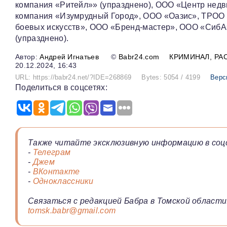
компания «Ритейл»» (упразднено), ООО «Центр нед
компания «Изумрудный Город», ООО «Оазис», ТРОО 
боевых искусств», ООО «Бренд-мастер», ООО «СибА
(упразднено).
Андрей Игнатьев
©
Babr24.com
КРИМИНАЛ
РА
20.12.2024, 16:43
URL: https://babr24.net/?IDE=268869
Bytes: 5054 / 4199
Верс
Поделиться в соцсетях:
Также читайте эксклюзивную информацию в соц
-
Телеграм
-
Джем
-
ВКонтакте
-
Одноклассники
Связаться с редакцией Бабра в Томской области
tomsk.babr@gmail.com