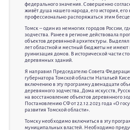
федерального значения. Совершенно согласе
живёт душа нашего народа, его история, его
профессионально распоряжаться этим бесце
Томск – один из немногих городов России, г
зодчества. Ранее в регионе действовала пр
объектов деревянной архитектуры. Выделяли
лет областной и местный бюджеты не имеют 
руинизация домов. В исторической части ст
деревянных зданий.
Я направил Председателю Совета Федерации
губернатора Томской области Натальей Кисе
включению в эту программу двенадцати объе
деревянного зодчества, Дома искусств, Русс
на восстановление объектов деревянного зод
Постановлению СФ от 22.12.2023 года «О го
развития Томской области».
Томску необходимо включиться в эту програ
муниципальных властей. Необходимо предус