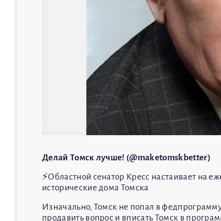
Делай Томск лучше! (@maketomskbetter)
⚡️Областной сенатор Кресс настаивает на 
исторические дома Томска
Изначально, Томск не попал в федпрограмму
продавить вопрос и вписать Томск в програ