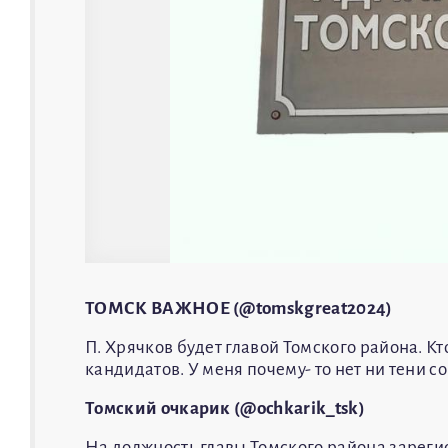
ТОМСК ВАЖНОЕ (@tomskgreat2024)
П. Хрячков будет главой Томского района. Кт
кандидатов. У меня почему- то нет ни тени 
Томский очкарик (@ochkarik_tsk)
На должность главы Томского района зарег