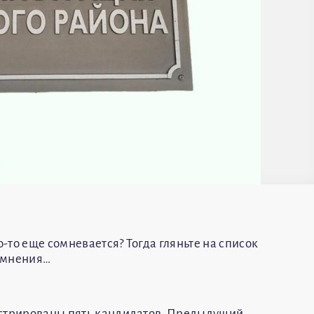
о-то еще сомневается? Тогда гляньте на список
сомнения…
истрированы пять кандидатов. Предыдущий