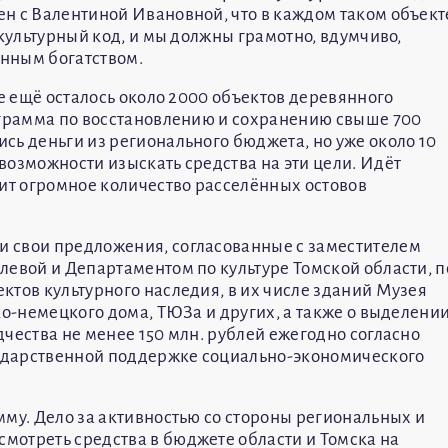
н с Валентиной Ивановной, что в каждом таком объект
 культурный код, и мы должны грамотно, вдумчиво,
нным богатством.
де ещё осталось около 2000 объектов деревянного
ограмма по восстановлению и сохранению свыше 700
сь деньги из регионального бюджета, но уже около 10
возможности изыскать средства на эти цели. Идёт
оит огромное количество расселённых остовов
 свои предложения, согласованные с заместителем
левой и Департаментом по культуре Томской области, п
ктов культурного наследия, в их числе зданий Музея
ко-немецкого дома, ТЮЗа и других, а также о выделени
чества не менее 150 млн. рублей ежегодно согласно
сударственной поддержке социально-экономического
мму. Дело за активностью со стороны региональных и
мотреть средства в бюджете области и Томска на