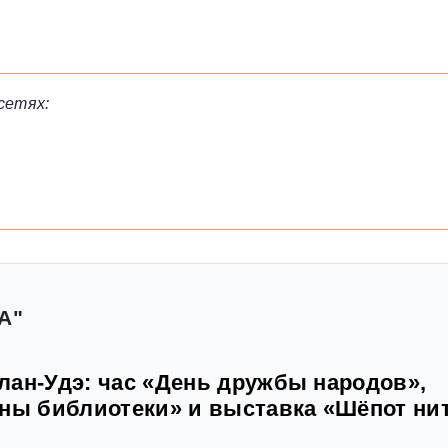
сетях:
А"
лан-Удэ: час «День дружбы народов»,
йны библиотеки» и выставка «Шёпот ни