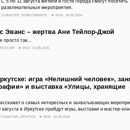
 5 по 11 августа жители и гости города смогут посетить
и развлекательные мероприятия.
СОБЫТИЯ
НОВОСИБИРСК
6476
04.08.2026
ис Эванс – жертва Ани Тейлор-Джой
 просто так...
РОССИЯ
8914
03.08.2026
ркутске: игра «Нелишний человек», зан
графии» и выставка «Улицы, хранящие
расскажет о самых интересных и захватывающих меропр
0 августа в Иркутске пройдут игры, выставки и мастер-кла
СОБЫТИЯ
ИРКУТСК
8536
03.08.2026