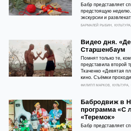
Бабр представляет с
предстоящую неделю. С
экскурсии и развлека
БАРМАЛЕЙ РЫБИН
КУЛЬТУРА
Видео дня. «Д
Старшенбаум
Помнят только те, ко
представила второй т
Ткаченко «Девятая пл
кино. Съёмки проходи
ФИЛИПП МАРКОВ
КУЛЬТУРА
Бабродвиж в Н
программа «С 
«Теремок»
Бабр представляет с