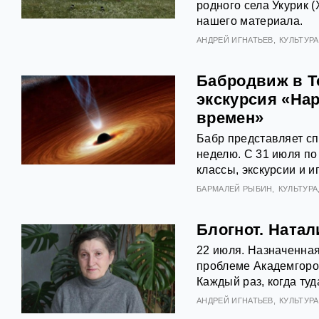
родного села Укурик (
нашего материала.
АНДРЕЙ ИГНАТЬЕВ
КУЛЬТУРА
Бабродвиж в Т
экскурсия «На
времен»
Бабр представляет с
неделю. С 31 июля по 
классы, экскурсии и 
БАРМАЛЕЙ РЫБИН
КУЛЬТУРА
Блогнот. Натал
22 июля. Назначенна
проблеме Академгород
Каждый раз, когда туд
АНДРЕЙ ИГНАТЬЕВ
КУЛЬТУРА