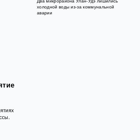
Два микрорайона Улан-Удэ лишились
холодной воды из-за коммунальной
аварии
ятие
иятиях
ссы.