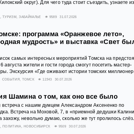
Хилокский округ). Для чего туда стоит съездить, узнаете и
ТУРИЗМ
ЗАБАЙКАЛЬЕ
9589
31.07.2026
омске: программа «Оранжевое лето»,
родная мудрость» и выставка «Свет б
писок самых интересных мероприятий Томска на предст
6 августа жители и гости города смогут посетить мастер-
игры. Экскурсия «Где оживают истории томских миллионе
СОБЫТИЯ
ТОМСК
12343
30.07.2026
ия Шамина о том, как оно все было
я встреча с нашим думцем Александром Аксененко по
ка. Встреча на Моховой, 7, в «приемной дедушки Калини
а захожу, невольно думаю, сколько же тут пролилось слёз
ПОЛИТИКА
НОВОСИБИРСК
9509
30.07.2026