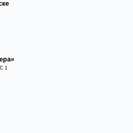
ске
ера»
С 1