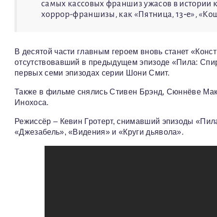
самых кассовых франшиз ужасов в истории 
хоррор-франшизы, как «Пятница, 13‑е», «Кош
В десятой части главным героем вновь станет «Конс
отсутствовавший в предыдущем эпизоде «Пила: Спир
первых семи эпизодах серии Шони Смит.
Также в фильме снялись Стивен Брэнд, Сюннёве Мако
Инохоса.
Режиссёр – Кевин Гротерт, снимавший эпизоды «Пил
«Джезабель», «Видения» и «Круги дьявола».