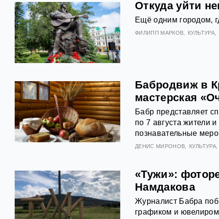
Откуда уйти н
Ещё одним городом, г
ФИЛИПП МАРКОВ
КУЛЬТУРА
Бабродвиж в К
мастерская «О
Бабр представляет с
по 7 августа жители и
познавательные меро
ДЕНИС МИРОНОВ
КУЛЬТУРА
«Тужи»: фотор
Намдакова
Журналист Бабра побы
графиком и ювелиром