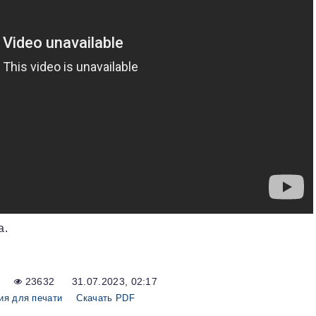
а.
23632
31.07.2023, 02:17
ия для печати
Скачать PDF