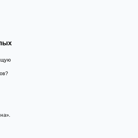
з
ылых
оящую
ров?
на».
.