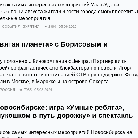
писок самых интересных мероприятий Улан-Удэ на
 6 по 12 августа жители и гости города смогут посетить 
тельные мероприятия.
СОБЫТИЯ
БУРЯТИЯ
2990
05.08.2026
евятая планета» с Борисовым и
му положено... Кинокомпания «Централ Партнершип»
рейлер фантастического блокбастера по повести Игоря
анета», снятого кинокомпанией СТВ при поддержке Фонд
ли в Москве, в Марокко и на острове Сокорта.
РОССИЯ
7085
05.08.2026
овосибирске: игра «Умные ребята»,
лукошком в путь-дорожку» и спектакль
писок самых интересных мероприятий Новосибирска на