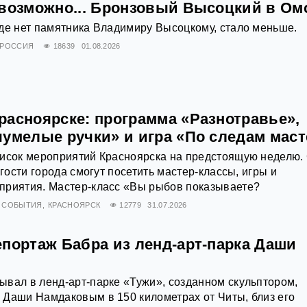
евозможно... Бронзовый Высоцкий в Ом
де нет памятника Владимиру Высоцкому, стало меньше.
РОССИЯ
18639
01.08.2026
расноярске: программа «Разнотравье»,
чумелые ручки» и игра «По следам маст
писок мероприятий Красноярска на предстоящую неделю. 
 гости города смогут посетить мастер-классы, игры и
приятия. Мастер-класс «Вы рыбов показываете?
СОБЫТИЯ
КРАСНОЯРСК
12779
31.07.2026
епортаж Бабра из ленд-арт-парка Даши
вал в ленд-арт-парке «Тужи», созданном скульптором,
 Даши Намдаковым в 150 километрах от Читы, близ его