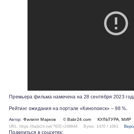
Премьера фильма намечена на 28 сентября 2023 год
Рейтинг ожидания на портале «Кинопоиск» – 98 %.
Филипп Марков
©
Babr24.com
КУЛЬТУРА
МИР
URL: https://babr24.net/?IDE=248944
Bytes: 1470 / 1091
Верс
Поделиться в соцсетях: