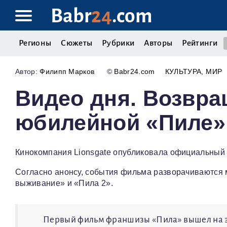
Babr
24
.com
Регионы
Сюжеты
Рубрики
Авторы
Рейтинги
Филипп Марков
©
Babr24.com
КУЛЬТУРА
МИР
Видео дня. Возвра
юбилейной «Пиле»
Кинокомпания Lionsgate опубликовала официальный 
Согласно анонсу, события фильма разворачиваются 
выживание» и «Пила 2».
Первый фильм франшизы «Пила» вышел на экр